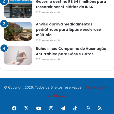
Governo destina R$ 547 milhões para
ressarcir beneficiários do INSS
2 semanas atrás
Anvisa aprova medicamentos
pediátricos para lúpus e esclerose
múltipla
2 semanas atrás
Bahia inicia Campanha de Vacinação
Antirrábica para Cães e Gatos
2 semanas atrás
© Copyright 2026, Todos os Direitos reservados |
Criação de Sites
em Salvador
Facebook
X
YouTube
Instagram
Telegram
TikTok
WhatsApp
RSS