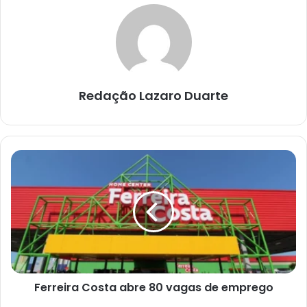
Redação Lazaro Duarte
Ferreira
Costa
abre
80
vagas
de
emprego
Ferreira Costa abre 80 vagas de emprego