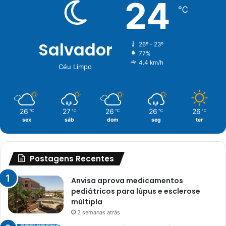
24
℃
Salvador
26º - 23º
77%
4.4 km/h
Céu Limpo
26
27
26
26
26
℃
℃
℃
℃
℃
sex
sáb
dom
seg
ter
Postagens Recentes
Anvisa aprova medicamentos
pediátricos para lúpus e esclerose
múltipla
2 semanas atrás