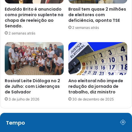
Edvaldo Brito é anunciado
Brasil tem quase 2 milhões
como primeiro suplente na
de eleitores com
chapa de reeleição ao
deficiência, aponta TSE
Senado.
2 semanas atrás
2 semanas atrás
Rosival Leite Diáloga no 2
Ano eleitoral não impede
de Julho: com Lideranças
redução da jornada de
de Salvador
trabalho, diz ministro
3 de julho de 2026
30 de dezembro de 2025
Tempo