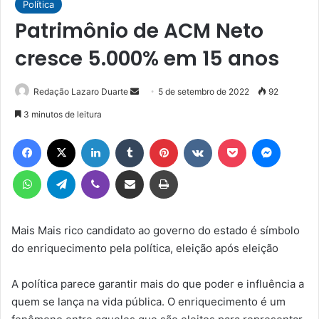
Política
Patrimônio de ACM Neto
cresce 5.000% em 15 anos
Mande
Redação Lazaro Duarte
5 de setembro de 2022
92
um
3 minutos de leitura
e-
Facebook
X
Linkedin
Tumblr
Pinterest
VK
Pocket
Messen
mail
WhatsApp
Telegram
Viber
Compartilhar via e-mail
Imprimir
Mais Mais rico candidato ao governo do estado é símbolo
do enriquecimento pela política, eleição após eleição
A política parece garantir mais do que poder e influência a
quem se lança na vida pública. O enriquecimento é um