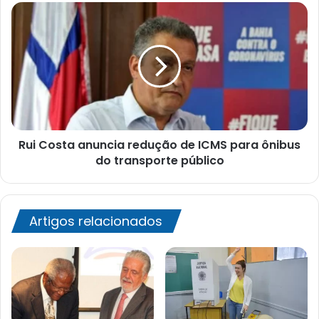
Rui
Costa
anuncia
redução
de
ICMS
para
ônibus
do
Rui Costa anuncia redução de ICMS para ônibus
transporte
público
do transporte público
Artigos relacionados