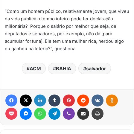
“Como um homem público, relativamente jovem, que viveu
da vida pública o tempo inteiro pode ter declaração
milionária? Porque o salário por melhor que seja, de
deputados e senadores, por exemplo, não dá [para
acumular fortuna]. Ele tem uma mulher rica, herdou algo
ou ganhou na loteria?”, questiona.
ACM
BAHIA
salvador
Facebook
X
Linkedin
Tumblr
Pinterest
Reddit
VK
OK
Pocket
Messenger
WhatsApp
Telegram
Viber
Compartilhar via e-mail
Imprimir