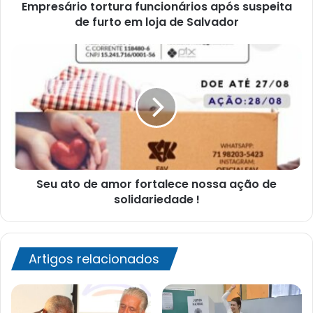
Empresário tortura funcionários após suspeita
de
Salvador
de furto em loja de Salvador
Seu
ato
de
amor
fortalece
nossa
ação
de
solidariedade
Seu ato de amor fortalece nossa ação de
!
solidariedade !
Artigos relacionados