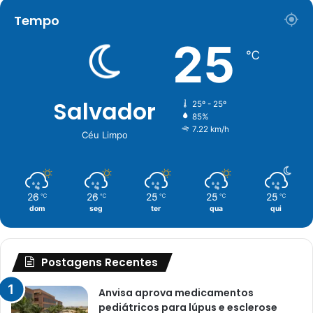
Tempo
25
℃
Salvador
25º - 25º
85%
7.22 km/h
Céu Limpo
26
26
25
25
25
℃
℃
℃
℃
℃
dom
seg
ter
qua
qui
Postagens Recentes
Anvisa aprova medicamentos
pediátricos para lúpus e esclerose