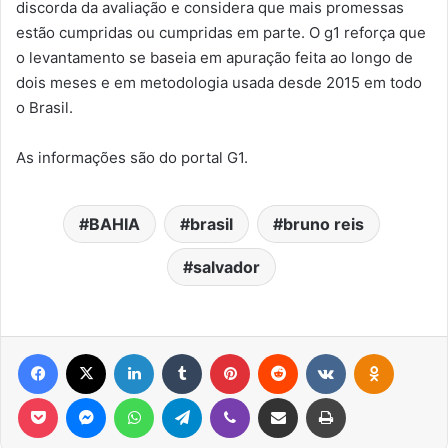
discorda da avaliação e considera que mais promessas
estão cumpridas ou cumpridas em parte. O g1 reforça que
o levantamento se baseia em apuração feita ao longo de
dois meses e em metodologia usada desde 2015 em todo
o Brasil.
As informações são do portal G1.
BAHIA
brasil
bruno reis
salvador
Facebook
X
Linkedin
Tumblr
Pinterest
Reddit
VK
OK
Pocket
Messenger
WhatsApp
Telegram
Viber
Compartilhar via e-mail
Imprimir