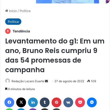
Início
/
Política
Política
Tendência
Levantamento do g1: Em um
ano, Bruno Reis cumpriu 9
das 54 promessas de
campanha
Mande
Redação Lazaro Duarte
27 de agosto de 2022
109
um
6 minutos de leitura
e-
Facebook
X
Linkedin
Tumblr
Pinterest
VK
Pocket
Messen
mail
WhatsApp
Telegram
Viber
Compartilhar via e-mail
Imprimir