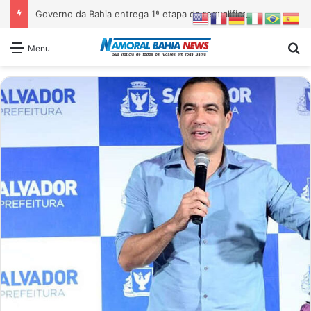
Governo da Bahia entrega 1ª etapa da requalificação do Parque Metropolitano de Pituaçu
Pr
Menu