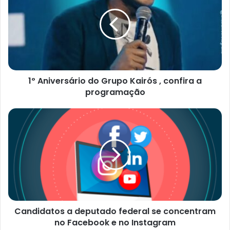
do
Grupo
Kairós
,
confira
a
programação
1º Aniversário do Grupo Kairós , confira a
programação
Candidatos
a
deputado
federal
se
concentram
no
Facebook
e
Candidatos a deputado federal se concentram
no
Instagram
no Facebook e no Instagram