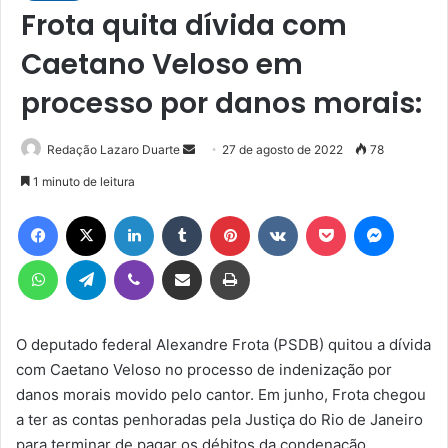
Frota quita dívida com
Caetano Veloso em
processo por danos morais:
Mande
Redação Lazaro Duarte
27 de agosto de 2022
78
um
1 minuto de leitura
e-
Facebook
X
Linkedin
Tumblr
Pinterest
VK
Pocket
Messen
mail
WhatsApp
Telegram
Viber
Compartilhar via e-mail
Imprimir
O deputado federal Alexandre Frota (PSDB) quitou a dívida
com Caetano Veloso no processo de indenização por
danos morais movido pelo cantor. Em junho, Frota chegou
a ter as contas penhoradas pela Justiça do Rio de Janeiro
para terminar de pagar os débitos da condenação.