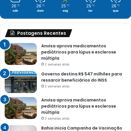
26
26
25
25
26
℃
℃
℃
℃
℃
sáb
dom
seg
ter
qua
Postagens Recentes
Anvisa aprova medicamentos
pediátricos para lúpus e esclerose
múltipla
2 semanas atrás
Governo destina R$ 547 milhões para
ressarcir beneficiários do INSS
2 semanas atrás
Anvisa aprova medicamentos
pediátricos para lúpus e esclerose
múltipla
2 semanas atrás
Bahia inicia Campanha de Vacinação