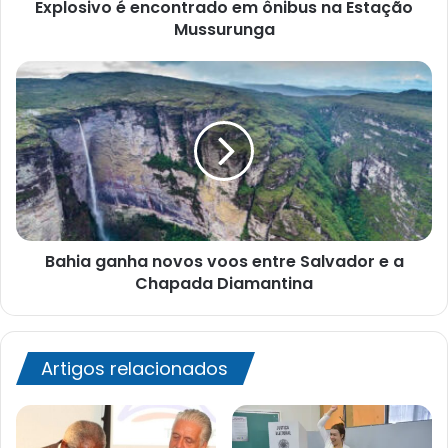
Explosivo é encontrado em ônibus na Estação
Mussurunga
Bahia
ganha
novos
voos
entre
Salvador
e
a
Chapada
Bahia ganha novos voos entre Salvador e a
Diamantina
Chapada Diamantina
Artigos relacionados