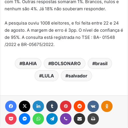
com 1%. Outras respostas somaram 1%. Brancos, nulos e
nenhum são 4%. Já 18% não souberam responder.
A pesquisa ouviu 1008 eleitores, e foi feita entre 22 e 24
de agosto. A margem de erro é 3pp. O nível de confiança é
de 95%. A consulta está registrada no TSE : BA- 01548
/2022 e BR-05675/2022.
BAHIA
BOLSONARO
brasil
LULA
salvador
Facebook
X
Linkedin
Tumblr
Pinterest
Reddit
VK
OK
Pocket
Messenger
WhatsApp
Telegram
Viber
Compartilhar via e-mail
Imprimir