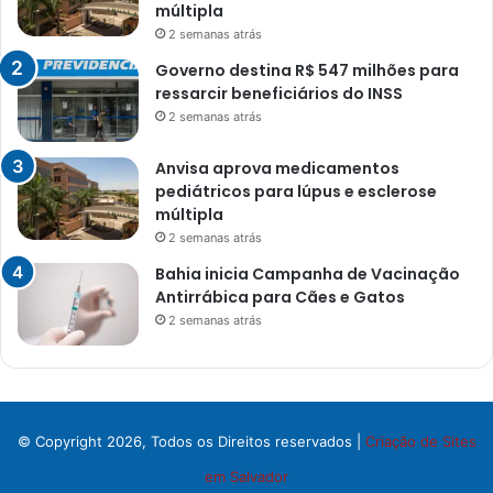
múltipla
2 semanas atrás
Governo destina R$ 547 milhões para
ressarcir beneficiários do INSS
2 semanas atrás
Anvisa aprova medicamentos
pediátricos para lúpus e esclerose
múltipla
2 semanas atrás
Bahia inicia Campanha de Vacinação
Antirrábica para Cães e Gatos
2 semanas atrás
© Copyright 2026, Todos os Direitos reservados |
Criação de Sites
em Salvador