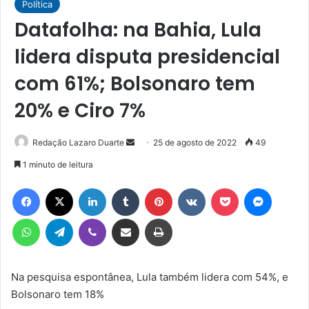
Política
Datafolha: na Bahia, Lula
lidera disputa presidencial
com 61%; Bolsonaro tem
20% e Ciro 7%
Mande
Redação Lazaro Duarte
25 de agosto de 2022
49
um
1 minuto de leitura
e-
Facebook
X
Linkedin
Tumblr
Pinterest
VK
Pocket
Messen
mail
WhatsApp
Telegram
Viber
Compartilhar via e-mail
Imprimir
Na pesquisa espontânea, Lula também lidera com 54%, e
Bolsonaro tem 18%