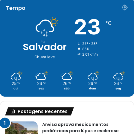
Tempo
23
℃
Salvador
25º - 23º
85%
2.01 km/h
Chuva leve
25
26
26
26
26
℃
℃
℃
℃
℃
qui
sex
sáb
dom
seg
Postagens Recentes
Anvisa aprova medicamentos
pediátricos para lúpus e esclerose