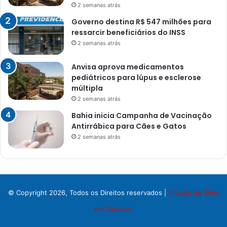
2 semanas atrás
Governo destina R$ 547 milhões para
ressarcir beneficiários do INSS
2 semanas atrás
Anvisa aprova medicamentos
pediátricos para lúpus e esclerose
múltipla
2 semanas atrás
Bahia inicia Campanha de Vacinação
Antirrábica para Cães e Gatos
2 semanas atrás
© Copyright 2026, Todos os Direitos reservados |
Criação de Sites
em Salvador