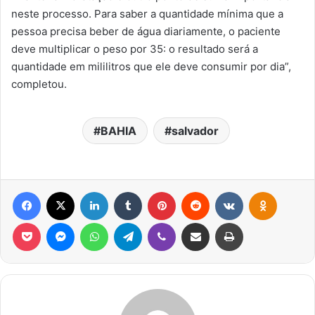
neste processo. Para saber a quantidade mínima que a
pessoa precisa beber de água diariamente, o paciente
deve multiplicar o peso por 35: o resultado será a
quantidade em mililitros que ele deve consumir por dia”,
completou.
BAHIA
salvador
Facebook
X
Linkedin
Tumblr
Pinterest
Reddit
VK
OK
Pocket
Messenger
WhatsApp
Telegram
Viber
Compartilhar via e-mail
Imprimir