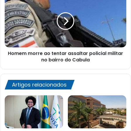
morre
ao
tentar
assaltar
policial
militar
no
bairro
Homem morre ao tentar assaltar policial militar
do
Cabula
no bairro do Cabula
Artigos relacionados