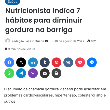
Saúde
Nutricionista indica 7
hábitos para diminuir
gordura na barriga
Mande
Redação Lazaro Duarte
10 de agosto de 2022
162
um
3 minutos de leitura
e-
Facebook
X
Linkedin
Tumblr
Pinterest
VK
Pocket
Messen
mail
WhatsApp
Telegram
Viber
Compartilhar via e-mail
Imprimir
O acúmulo da chamada gordura visceral pode acarretar em
problemas cardiovasculares, hipertensão, colesterol alto e
outros