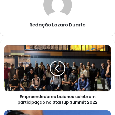
Redação Lazaro Duarte
Empreendedores
baianos
celebram
participação
no
Startup
Summit
2022
Empreendedores baianos celebram
participação no Startup Summit 2022
Homem