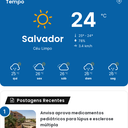
Tempo
24
℃
Salvador
25º - 24º
78%
3.4 km/h
Céu Limpo
25
26
26
26
26
℃
℃
℃
℃
℃
qui
sex
sáb
dom
seg
Postagens Recentes
Anvisa aprova medicamentos
pediátricos para lúpus e esclerose
múltipla