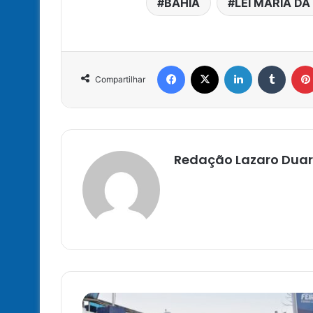
BAHIA
LEI MARIA DA
Facebook
X
Linkedin
Tumbl
Compartilhar
Redação Lazaro Duar
A