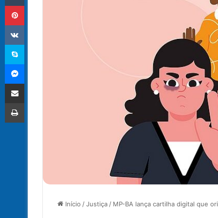
Pinterest
VK
Skype
Messenger
Compartilhar via e-mail
Imprimir
Início
/
Justiça
/
MP-BA lança cartilha digital que o