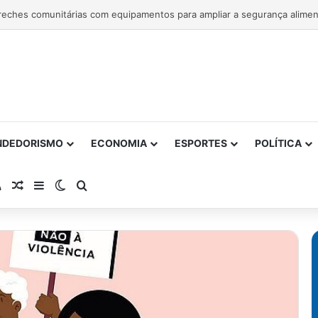
NDEDORISMO
ECONOMIA
ESPORTES
POLÍTICA
atsApp
RSS
Artigo Aleatório
Barra Lateral
Switch skin
Procurar por