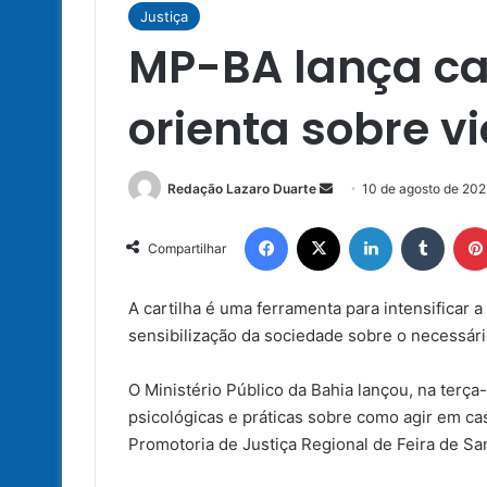
Justiça
MP-BA lança car
orienta sobre v
Mande
Redação Lazaro Duarte
10 de agosto de 202
um
Facebook
X
Linkedin
Tumbl
e-
Compartilhar
mail
A cartilha é uma ferramenta para intensificar a
sensibilização da sociedade sobre o necessário
O Ministério Público da Bahia lançou, na terça-
psicológicas e práticas sobre como agir em ca
Promotoria de Justiça Regional de Feira de Sa