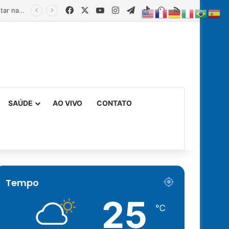
Facebook
X
YouTube
Instagram
Telegram
TikTok
WhatsApp
RSS
Estado fortalece creches comunitárias com equipamentos para ampliar a segurança alimentar na primeira infância
SAÚDE
AO VIVO
CONTATO
Tempo
25
℃