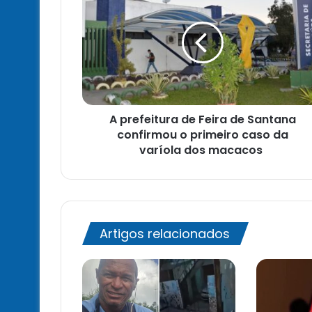
prefeitura
de
Feira
de
Santana
confirmou
o
primeiro
A prefeitura de Feira de Santana
caso
da
confirmou o primeiro caso da
varíola
varíola dos macacos
dos
macacos
Artigos relacionados