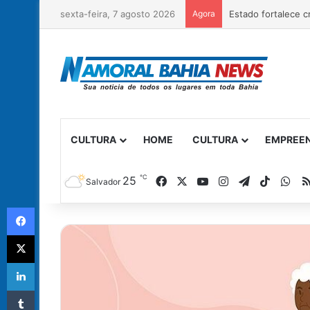
sexta-feira, 7 agosto 2026
Agora
CULTURA
HOME
CULTURA
EMPREE
℃
Facebook
X
YouTube
Instagram
Telegram
TikTok
Wh
25
Salvador
Facebook
X
Linkedin
Tumblr