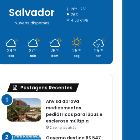
Salvador
26º - 25º
76%
4.53 km/h
Nuvens dispersas
26
27
26
25
25
℃
℃
℃
℃
℃
sex
sáb
dom
seg
ter
Postagens Recentes
Anvisa aprova
medicamentos
pediátricos para lúpus e
esclerose múltipla
2 semanas atrás
Governo destina R$ 547