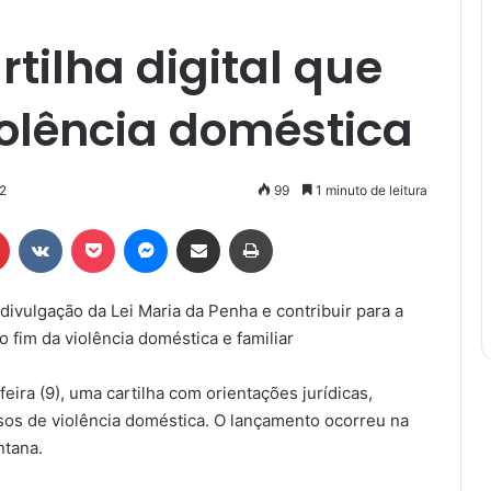
tilha digital que
iolência doméstica
2
99
1 minuto de leitura
r
Pinterest
VK
Pocket
Messenger
Compartilhar via e-mail
Imprimir
 divulgação da Lei Maria da Penha e contribuir para a
 fim da violência doméstica e familiar
feira (9), uma cartilha com orientações jurídicas,
sos de violência doméstica. O lançamento ocorreu na
ntana.