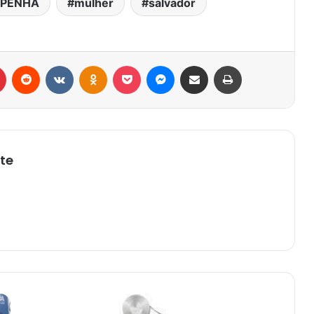
 PENHA
mulher
salvador
r
Pinterest
Reddit
VK
OK
Pocket
Messenger
Compartilhar via e-mail
Imprimir
te
VAGAS