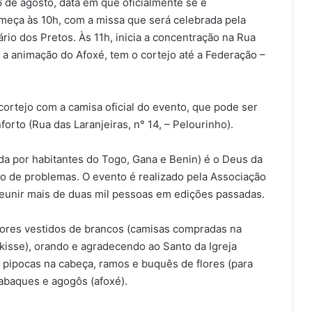
de agosto, data em que oficialmente se é
eça às 10h, com a missa que será celebrada pela
io dos Pretos. Às 11h, inicia a concentração na Rua
 a animação do Afoxé, tem o cortejo até a Federação –
ortejo com a camisa oficial do evento, que pode ser
orto (Rua das Laranjeiras, n° 14, – Pelourinho).
da por habitantes do Togo, Gana e Benin) é o Deus da
ão de problemas. O evento é realizado pela Associação
reunir mais de duas mil pessoas em edições passadas.
dores vestidos de brancos (camisas compradas na
nkisse), orando e agradecendo ao Santo da Igreja
de pipocas na cabeça, ramos e buquês de flores (para
abaques e agogôs (afoxé).