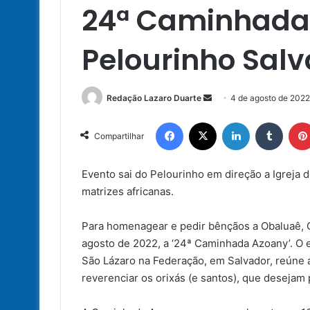
24ª Caminhada
Pelourinho Salv
Mande
Redação Lazaro Duarte
4 de agosto de 2022
um
Facebook
X
Linkedin
Tumbl
e-
Compartilhar
mail
Evento sai do Pelourinho em direção a Igreja 
matrizes africanas.
Para homenagear e pedir bênçãos a Obaluaê, 
agosto de 2022, a ‘24ª Caminhada Azoany’. O e
São Lázaro na Federação, em Salvador, reúne a
reverenciar os orixás (e santos), que desejam