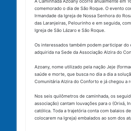
A Caminhada Azoany ocorre anualmente em 16 
comemorado o dia de São Roque. O evento com
Irmandade da Igreja de Nossa Senhora do Rosár
das Laranjeiras, Pelourinho e em seguida, com
Igreja de São Lázaro e São Roque.
Os interessados também podem participar do c
adquirida na Sede da Associação Alzira do Conf
Azoany, nome utilizado pela nação Jeje (forma
saúde e morte, que busca no dia a dia a soluç
Comunitária Alzira do Conforto e já chegou a 
Nos seis quilômetros de caminhada, os segui
associação) cantam louvações para o (Orixá, I
católica. Toda a trajetória conta com balaios 
colocarem na Igreja) embalados ao som dos at