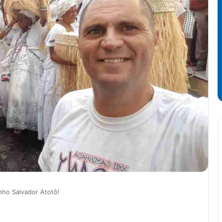
ho Salvador Atotô!