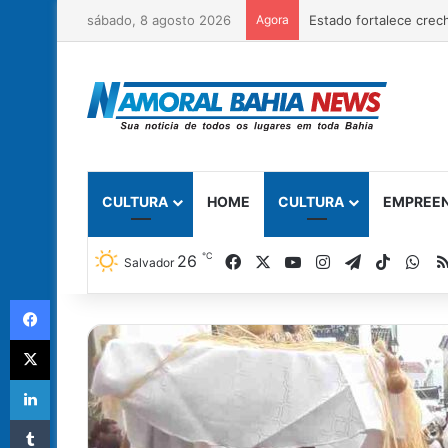
sábado, 8 agosto 2026
Agora
CULTURA
HOME
CULTURA
EMPREE
℃
Facebook
X
YouTube
Instagram
Telegram
TikTok
Wh
26
Salvador
Facebook
X
Linkedin
Tumblr