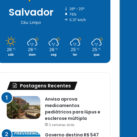
Salvador
26º - 25º
76%
5.37 km/h
Céu Limpo
26
26
26
25
25
℃
℃
℃
℃
℃
sáb
dom
seg
ter
qua
Postagens Recentes
Anvisa aprova
medicamentos
pediátricos para lúpus e
esclerose múltipla
3 semanas atrás
Governo destina R$ 547