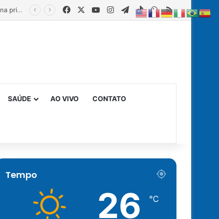
Facebook
X
YouTube
Instagram
Telegram
TikTok
WhatsApp
RSS
Estado fortalece creches comunitárias com equipamentos para ampliar a segurança alimentar na primeira infância
SAÚDE
AO VIVO
CONTATO
Tempo
26
℃