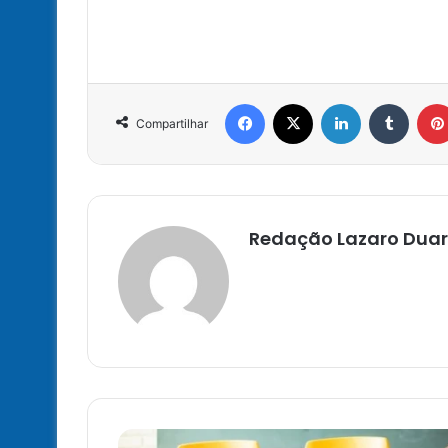
Facebook
X
Linkedin
Tumbl
Compartilhar
Redação Lazaro Duar
MEC