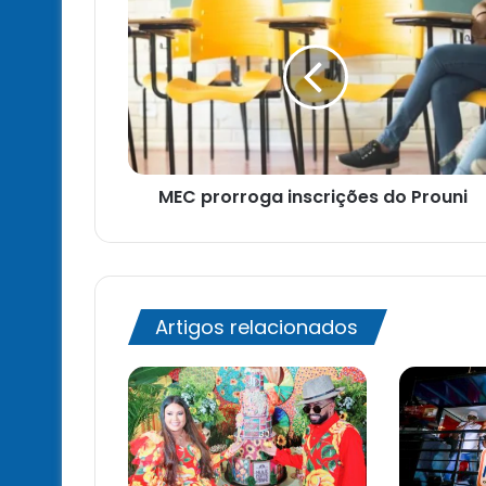
prorroga
inscrições
do
Prouni
MEC prorroga inscrições do Prouni
Artigos relacionados