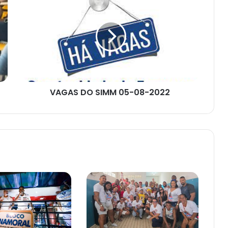
DO
SIMM
05-
08-
2022
VAGAS DO SIMM 05-08-2022