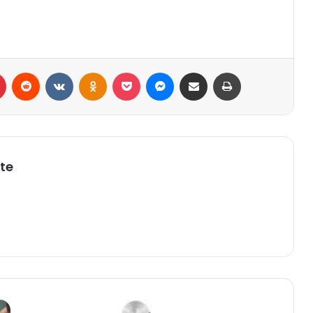
r
Pinterest
Reddit
VK
OK
Pocket
Messenger
Compartilhar via e-mail
Imprimir
te
VAGAS