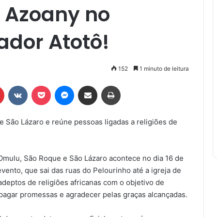
 Azoany no
ador Atotô!
152
1 minuto de leitura
r
Pinterest
VK
Pocket
Messenger
Compartilhar via e-mail
Imprimir
de São Lázaro e reúne pessoas ligadas a religiões de
Omulu, São Roque e São Lázaro acontece no dia 16 de
vento, que sai das ruas do Pelourinho até a igreja de
deptos de religiões africanas com o objetivo de
 pagar promessas e agradecer pelas graças alcançadas.