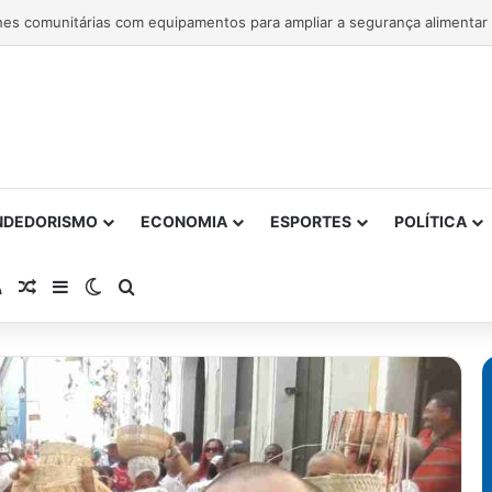
NDEDORISMO
ECONOMIA
ESPORTES
POLÍTICA
atsApp
RSS
Artigo Aleatório
Barra Lateral
Switch skin
Procurar por