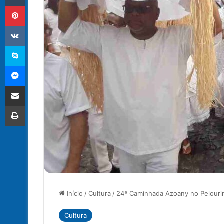
Pinterest
VK
Skype
Messenger
Compartilhar via e-mail
Imprimir
Início
/
Cultura
/
24ª Caminhada Azoany no Pelourin
Cultura