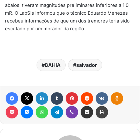
abalos, tiveram magnitudes preliminares inferiores a 1.0
mR. O LabSis informou que o técnico Eduardo Menezes
recebeu informações de que um dos tremores teria sido
escutado por um morador da região.
BAHIA
salvador
Facebook
X
Linkedin
Tumblr
Pinterest
Reddit
VK
OK
Pocket
Messenger
WhatsApp
Telegram
Viber
Compartilhar via e-mail
Imprimir