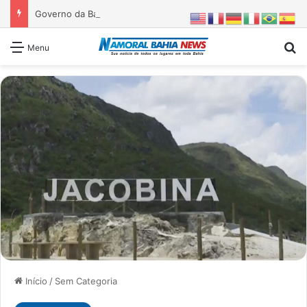
Governo da Bahia entrega 1ª etapa da requalificação do Parque Metropolitano de Pituaçu
Pr
Menu
Início
/
Sem Categoria