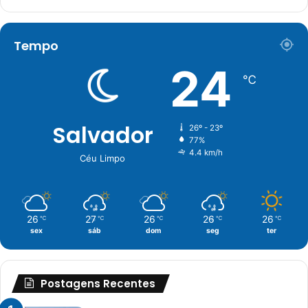
Tempo
24
℃
Salvador
26º - 23º
77%
4.4 km/h
Céu Limpo
26
27
26
26
26
℃
℃
℃
℃
℃
sex
sáb
dom
seg
ter
Postagens Recentes