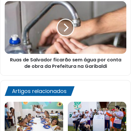
Ruas
de
Salvador
ficarão
sem
água
por
conta
de
Ruas de Salvador ficarão sem água por conta
obra
da
de obra da Prefeitura na Garibaldi
Prefeitura
na
Garibaldi
Artigos relacionados