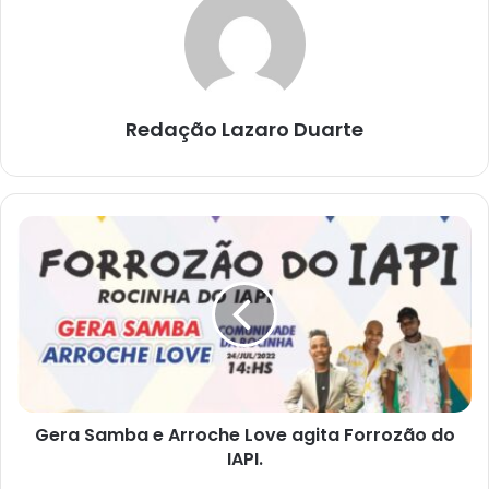
Redação Lazaro Duarte
Gera
Samba
e
Arroche
Love
agita
Forrozão
do
IAPI.
Gera Samba e Arroche Love agita Forrozão do
IAPI.