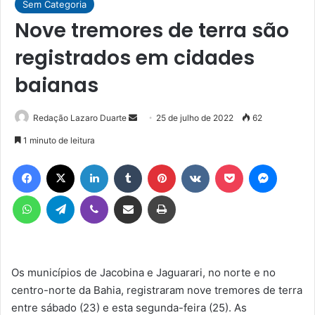
Sem Categoria
Nove tremores de terra são
registrados em cidades
baianas
Mande
Redação Lazaro Duarte
25 de julho de 2022
62
um
1 minuto de leitura
e-
Facebook
X
Linkedin
Tumblr
Pinterest
VK
Pocket
Messen
mail
WhatsApp
Telegram
Viber
Compartilhar via e-mail
Imprimir
Os municípios de Jacobina e Jaguarari, no norte e no
centro-norte da Bahia, registraram nove tremores de terra
entre sábado (23) e esta segunda-feira (25). As