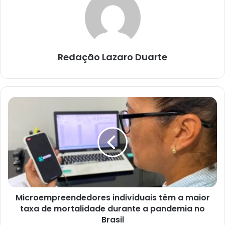
Redação Lazaro Duarte
Microempreendedores
individuais
têm
a
maior
taxa
de
mortalidade
durante
Microempreendedores individuais têm a maior
a
pandemia
taxa de mortalidade durante a pandemia no
no
Brasil