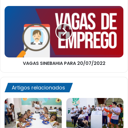
Brasil
VAGAS
SINEBAHIA
PARA
20/07/2022
VAGAS SINEBAHIA PARA 20/07/2022
Artigos relacionados