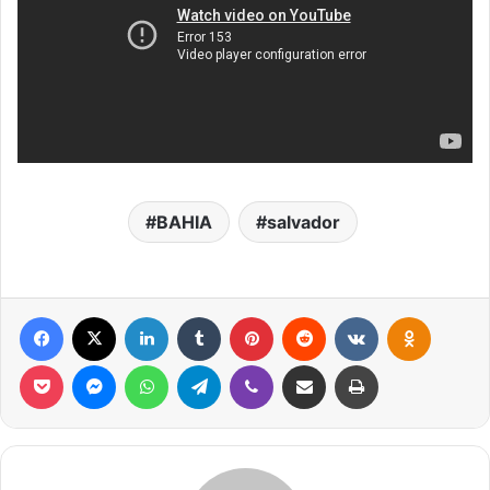
BAHIA
salvador
Facebook
X
Linkedin
Tumblr
Pinterest
Reddit
VK
OK
Pocket
Messenger
WhatsApp
Telegram
Viber
Compartilhar via e-mail
Imprimir