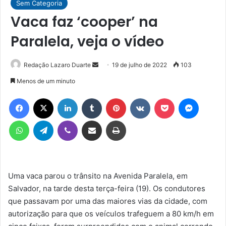
Sem Categoria
Vaca faz ‘cooper’ na
Paralela, veja o vídeo
Mande
Redação Lazaro Duarte
19 de julho de 2022
103
um
Menos de um minuto
e-
Facebook
X
Linkedin
Tumblr
Pinterest
VK
Pocket
Messen
mail
WhatsApp
Telegram
Viber
Compartilhar via e-mail
Imprimir
Uma vaca parou o trânsito na Avenida Paralela, em
Salvador, na tarde desta terça-feira (19). Os condutores
que passavam por uma das maiores vias da cidade, com
autorização para que os veículos trafeguem a 80 km/h em