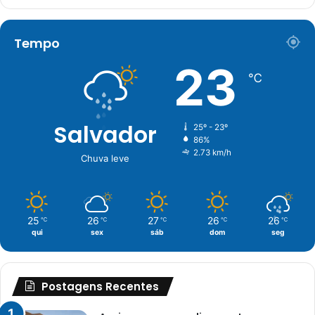
Tempo
23
℃
Salvador
25º - 23º
86%
2.73 km/h
Chuva leve
25
26
27
26
26
℃
℃
℃
℃
℃
qui
sex
sáb
dom
seg
Postagens Recentes