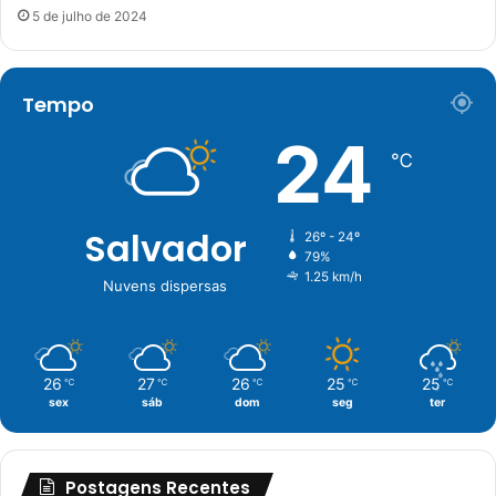
5 de julho de 2024
Tempo
24
℃
Salvador
26º - 24º
79%
1.25 km/h
Nuvens dispersas
26
27
26
25
25
℃
℃
℃
℃
℃
sex
sáb
dom
seg
ter
Postagens Recentes