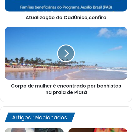
Atualização do CadÚnico,confira
Corpo
de
mulher
é
encontrado
por
banhistas
na
praia
Corpo de mulher é encontrado por banhistas
de
Piatã
na praia de Piatã
Artigos relacionados