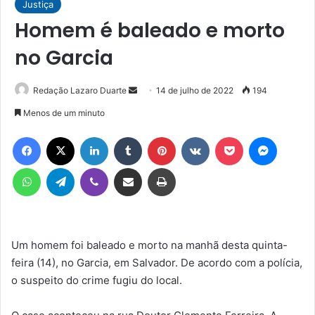
Justiça
Homem é baleado e morto
no Garcia
Mande
Redação Lazaro Duarte
14 de julho de 2022
194
um
Menos de um minuto
e-
Facebook
X
Linkedin
Tumblr
Pinterest
VK
Pocket
Messen
mail
WhatsApp
Telegram
Viber
Compartilhar via e-mail
Imprimir
Um homem foi baleado e morto na manhã desta quinta-
feira (14), no Garcia, em Salvador. De acordo com a polícia,
o suspeito do crime fugiu do local.