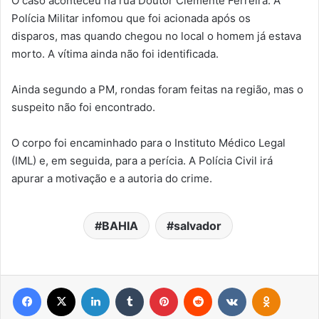
O caso aconteceu na rua Doutor Clemente Ferreira. A
Polícia Militar infomou que foi acionada após os
disparos, mas quando chegou no local o homem já estava
morto. A vítima ainda não foi identificada.
Ainda segundo a PM, rondas foram feitas na região, mas o
suspeito não foi encontrado.
O corpo foi encaminhado para o Instituto Médico Legal
(IML) e, em seguida, para a perícia. A Polícia Civil irá
apurar a motivação e a autoria do crime.
BAHIA
salvador
Facebook
X
Linkedin
Tumblr
Pinterest
Reddit
VK
OK
Pocket
Messenger
WhatsApp
Telegram
Viber
Compartilhar via e-mail
Imprimir