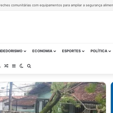
NDEDORISMO
ECONOMIA
ESPORTES
POLÍTICA
atsApp
RSS
Artigo Aleatório
Barra Lateral
Switch skin
Procurar por