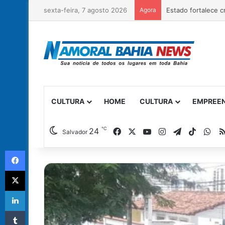
sexta-feira, 7 agosto 2026
Agora
CULTURA
HOME
CULTURA
EMPREE
℃
Facebook
X
YouTube
Instagram
Telegram
TikTok
Wh
24
Salvador
Facebook
X
Linkedin
Tumblr