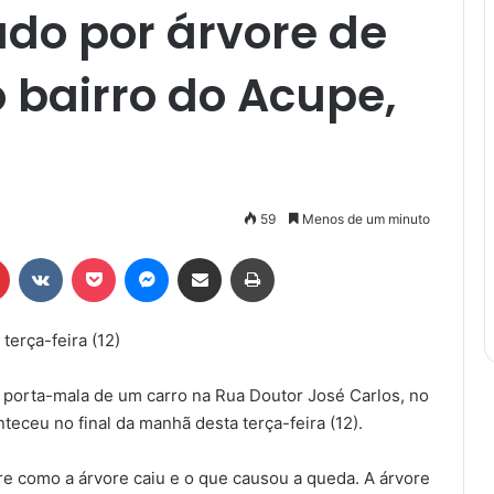
do por árvore de
 bairro do Acupe,
59
Menos de um minuto
r
Pinterest
VK
Pocket
Messenger
Compartilhar via e-mail
Imprimir
terça-feira (12)
porta-mala de um carro na Rua Doutor José Carlos, no
teceu no final da manhã desta terça-feira (12).
re como a árvore caiu e o que causou a queda. A árvore