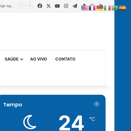
Facebook
X
YouTube
Instagram
Telegram
TikTok
WhatsApp
RSS
Estado fortalece creches comunitárias com equipamentos para ampliar a segurança alimentar na primeira infância
SAÚDE
AO VIVO
CONTATO
Tempo
24
℃