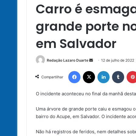
Carro é esmaga
grande porte no
em Salvador
Mande
Redação Lazaro Duarte
12 de julho de 2022
um
Facebook
X
Linkedin
Tumbl
e-
Compartilhar
mail
O incidente aconteceu no final da manhã desta 
Uma árvore de grande porte caiu e esmagou o 
bairro do Acupe, em Salvador. O incidente acon
Não há registros de feridos, nem detalhes sob