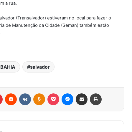
am a rua.
lvador (Transalvador) estiveram no local para fazer o
aria de Manutenção da Cidade (Seman) também estão
l.
BAHIA
salvador
r
Pinterest
Reddit
VK
OK
Pocket
Messenger
Compartilhar via e-mail
Imprimir