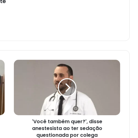
te
'Você
também
quer?',
disse
anestesista
ao
ter
sedação
questionada
'Você também quer?', disse
por
colega
anestesista ao ter sedação
questionada por colega