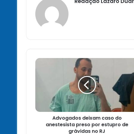
Redação Lazaro Duar
Advogados
deixam
caso
do
anestesista
preso
por
estupro
de
Advogados deixam caso do
grávidas
no
anestesista preso por estupro de
RJ
grávidas no RJ