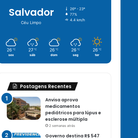
Salvador
26º - 23º
77%
4.4 km/h
Céu Limpo
26
27
26
26
26
℃
℃
℃
℃
℃
sex
sáb
dom
seg
ter
Postagens Recentes
Anvisa aprova
medicamentos
pediátricos para lúpus e
esclerose múltipla
2 semanas atrás
Governo destina R$ 547