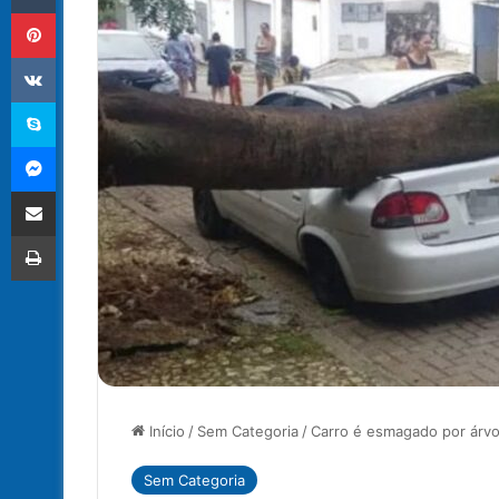
Pinterest
VK
Skype
Messenger
Compartilhar via e-mail
Imprimir
Início
/
Sem Categoria
/
Carro é esmagado por árvo
Sem Categoria