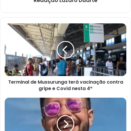
Redação Lazaro Duarte
Terminal
de
Mussurunga
terá
vacinação
contra
gripe
e
Covid
Terminal de Mussurunga terá vacinação contra
nesta
4ª
gripe e Covid nesta 4ª
Servidor
da
prefeitura
é
morto
a