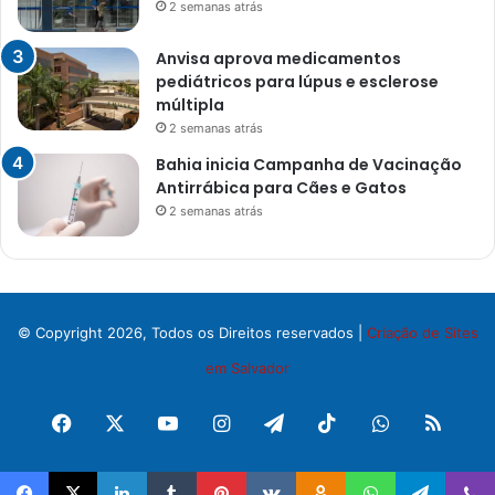
2 semanas atrás
Anvisa aprova medicamentos
pediátricos para lúpus e esclerose
múltipla
2 semanas atrás
Bahia inicia Campanha de Vacinação
Antirrábica para Cães e Gatos
2 semanas atrás
© Copyright 2026, Todos os Direitos reservados |
Criação de Sites
em Salvador
Facebook
X
YouTube
Instagram
Telegram
TikTok
WhatsApp
RSS