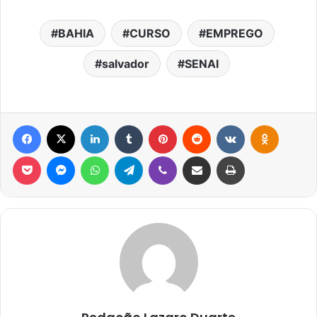
BAHIA
CURSO
EMPREGO
salvador
SENAI
Facebook
X
Linkedin
Tumblr
Pinterest
Reddit
VK
OK
Pocket
Messenger
WhatsApp
Telegram
Viber
Compartilhar via e-mail
Imprimir