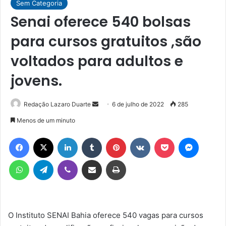
Sem Categoria
Senai oferece 540 bolsas
para cursos gratuitos ,são
voltados para adultos e
jovens.
Mande
Redação Lazaro Duarte
6 de julho de 2022
285
um
Menos de um minuto
e-
Facebook
X
Linkedin
Tumblr
Pinterest
VK
Pocket
Messen
mail
WhatsApp
Telegram
Viber
Compartilhar via e-mail
Imprimir
O Instituto SENAI Bahia oferece 540 vagas para cursos