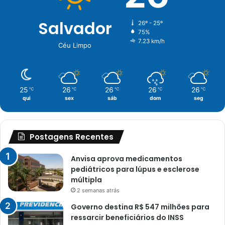
Salvador
26º - 25º
75%
7.23 km/h
Céu Limpo
25
26
26
26
26
℃
℃
℃
℃
℃
qui
sex
sáb
dom
seg
Postagens Recentes
Anvisa aprova medicamentos
pediátricos para lúpus e esclerose
múltipla
2 semanas atrás
Governo destina R$ 547 milhões para
ressarcir beneficiários do INSS