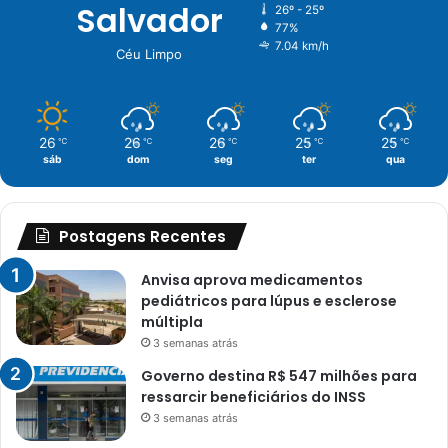
Salvador
26º - 25º
77%
7.04 km/h
Céu Limpo
26
26
26
25
25
℃
℃
℃
℃
℃
sáb
dom
seg
ter
qua
Postagens Recentes
Anvisa aprova medicamentos
pediátricos para lúpus e esclerose
múltipla
3 semanas atrás
Governo destina R$ 547 milhões para
ressarcir beneficiários do INSS
3 semanas atrás