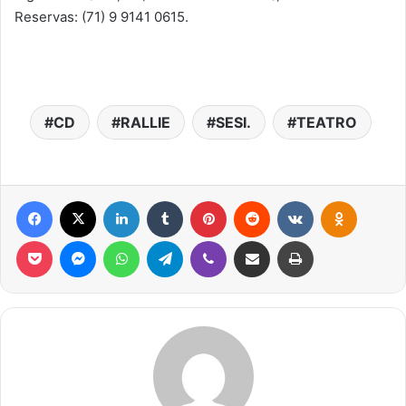
Reservas: (71) 9 9141 0615.
CD
RALLIE
SESI.
TEATRO
Facebook
X
Linkedin
Tumblr
Pinterest
Reddit
VK
OK
Pocket
Messenger
WhatsApp
Telegram
Viber
Compartilhar via e-mail
Imprimir