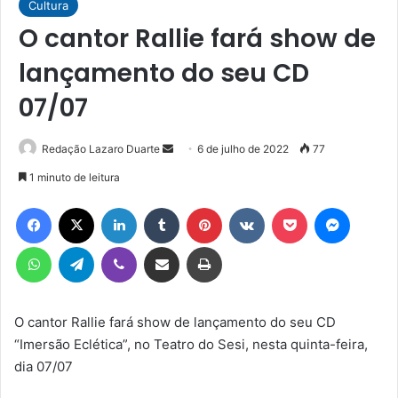
Cultura
O cantor Rallie fará show de
lançamento do seu CD
07/07
Mande
Redação Lazaro Duarte
6 de julho de 2022
77
um
1 minuto de leitura
e-
Facebook
X
Linkedin
Tumblr
Pinterest
VK
Pocket
Messen
mail
WhatsApp
Telegram
Viber
Compartilhar via e-mail
Imprimir
O cantor Rallie fará show de lançamento do seu CD
“Imersão Eclética”, no Teatro do Sesi, nesta quinta-feira,
dia 07/07