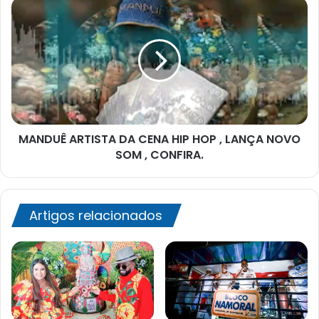
MANDUÊ
ARTISTA
DA
CENA
HIP
HOP
,
LANÇA
NOVO
MANDUÊ ARTISTA DA CENA HIP HOP , LANÇA NOVO
SOM
,
SOM , CONFIRA.
CONFIRA.
Artigos relacionados