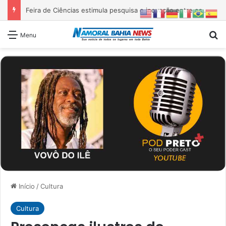
Feira de Ciências estimula pesquisa e inovação entre estudantes, em Conceição do Jacuípe
Pr
Menu
Início
/
Cultura
Cultura