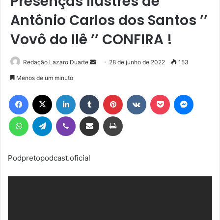
Presenças ilustres de
Antônio Carlos dos Santos ’’
Vovô do Ilê ’’ CONFIRA !
Mande
Redação Lazaro Duarte
28 de junho de 2022
153
um
Menos de um minuto
e-
Facebook
X
Linkedin
Tumblr
Pinterest
VK
Pocket
Messen
mail
WhatsApp
Telegram
Viber
Compartilhar via e-mail
Imprimir
Podpretopodcast.oficial