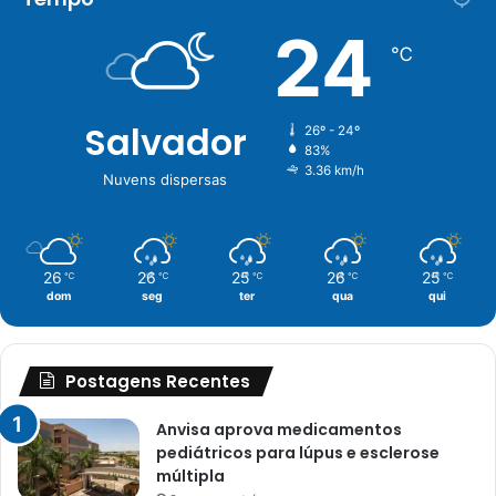
24
℃
Salvador
26º - 24º
83%
3.36 km/h
Nuvens dispersas
26
26
25
26
25
℃
℃
℃
℃
℃
dom
seg
ter
qua
qui
Postagens Recentes
Anvisa aprova medicamentos
pediátricos para lúpus e esclerose
múltipla