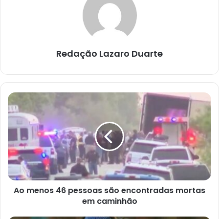
Redação Lazaro Duarte
Ao
menos
46
pessoas
são
encontradas
mortas
em
caminhão
Ao menos 46 pessoas são encontradas mortas
em caminhão