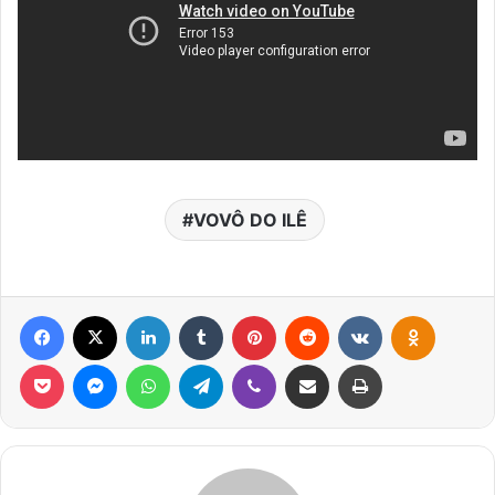
VOVÔ DO ILÊ
Facebook
X
Linkedin
Tumblr
Pinterest
Reddit
VK
OK
Pocket
Messenger
WhatsApp
Telegram
Viber
Compartilhar via e-mail
Imprimir