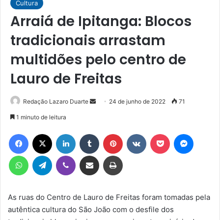
Cultura
Arraiá de Ipitanga: Blocos
tradicionais arrastam
multidões pelo centro de
Lauro de Freitas
Mande
Redação Lazaro Duarte
24 de junho de 2022
71
um
1 minuto de leitura
e-
Facebook
X
Linkedin
Tumblr
Pinterest
VK
Pocket
Messen
mail
WhatsApp
Telegram
Viber
Compartilhar via e-mail
Imprimir
As ruas do Centro de Lauro de Freitas foram tomadas pela
autêntica cultura do São João com o desfile dos