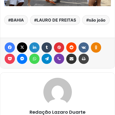
BAHIA
LAURO DE FREITAS
são joão
Facebook
X
Linkedin
Tumblr
Pinterest
Reddit
VK
OK
Pocket
Messenger
WhatsApp
Telegram
Viber
Compartilhar via e-mail
Imprimir
Redação Lazaro Duarte