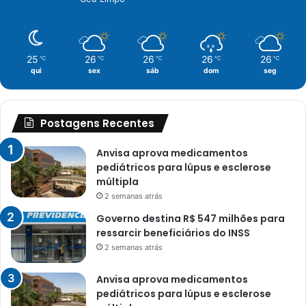
25
26
26
26
26
℃
℃
℃
℃
℃
qui
sex
sáb
dom
seg
Postagens Recentes
Anvisa aprova medicamentos
pediátricos para lúpus e esclerose
múltipla
2 semanas atrás
Governo destina R$ 547 milhões para
ressarcir beneficiários do INSS
2 semanas atrás
Anvisa aprova medicamentos
pediátricos para lúpus e esclerose