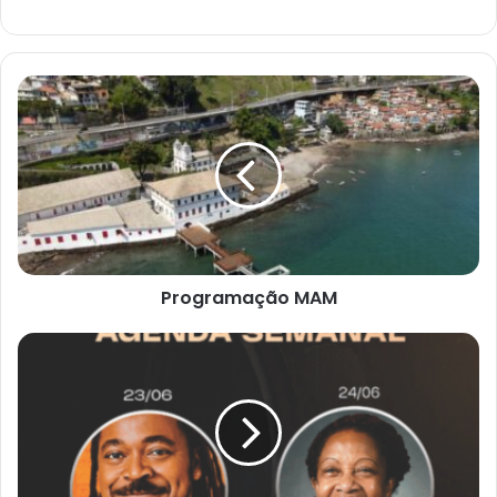
Programação
MAM
Programação MAM
Podpretopodcast.oficial
CONFIRA
!