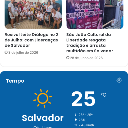
Rosival Leite Diáloga no 2
São João Cultural da
de Julho: com Lideranças
Liberdade resgata
de Salvador
tradição e arrasta
multidão em Salvador
3 de julho de 2026
28 de junho de 2026
Tempo
25
℃
Salvador
25º - 25º
76%
7.48 km/h
Céu Limpo