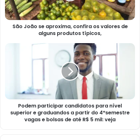
valores
de
alguns
São João se aproxima, confira os valores de
produtos
típicos,
alguns produtos típicos,
Podem
participar
candidatos
para
nível
superior
e
graduandos
a
Podem participar candidatos para nível
partir
do
superior e graduandos a partir do 4°semestre
4°semestre
vagas e bolsas de até R$ 5 mil: veja
vagas
e
bolsas