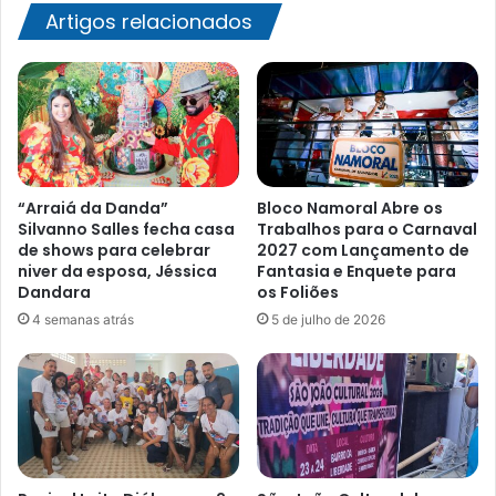
de
Artigos relacionados
até
R$
5
mil:
veja
“Arraiá da Danda”
Bloco Namoral Abre os
Silvanno Salles fecha casa
Trabalhos para o Carnaval
de shows para celebrar
2027 com Lançamento de
niver da esposa, Jéssica
Fantasia e Enquete para
Dandara
os Foliões
4 semanas atrás
5 de julho de 2026