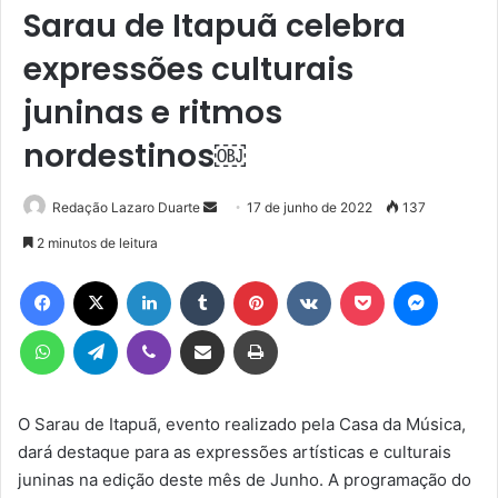
Sarau de Itapuã celebra
expressões culturais
juninas e ritmos
nordestinos￼
Mande
Redação Lazaro Duarte
17 de junho de 2022
137
um
2 minutos de leitura
e-
Facebook
X
Linkedin
Tumblr
Pinterest
VK
Pocket
Messen
mail
WhatsApp
Telegram
Viber
Compartilhar via e-mail
Imprimir
O Sarau de Itapuã, evento realizado pela Casa da Música,
dará destaque para as expressões artísticas e culturais
juninas na edição deste mês de Junho. A programação do