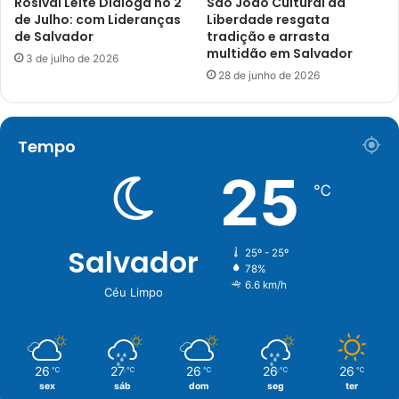
Rosival Leite Diáloga no 2
São João Cultural da
de Julho: com Lideranças
Liberdade resgata
de Salvador
tradição e arrasta
multidão em Salvador
3 de julho de 2026
28 de junho de 2026
Tempo
25
℃
Salvador
25º - 25º
78%
6.6 km/h
Céu Limpo
26
27
26
26
26
℃
℃
℃
℃
℃
sex
sáb
dom
seg
ter