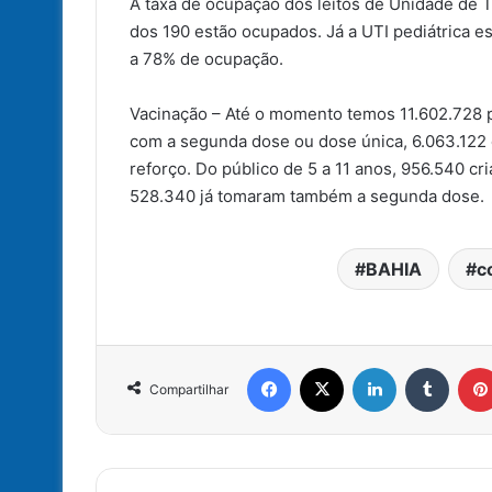
A taxa de ocupação dos leitos de Unidade de Te
dos 190 estão ocupados. Já a UTI pediátrica e
a 78% de ocupação.
Vacinação – Até o momento temos 11.602.728 
com a segunda dose ou dose única, 6.063.122
reforço. Do público de 5 a 11 anos, 956.540 cr
528.340 já tomaram também a segunda dose.
BAHIA
c
Facebook
X
Linkedin
Tumbl
Compartilhar