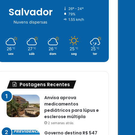
Salvador
26º - 24º
79%
1.55 km/h
Nuvens dispersas
26
27
26
25
25
℃
℃
℃
℃
℃
sex
sáb
dom
seg
ter
Postagens Recentes
Anvisa aprova
medicamentos
pediátricos para lúpus e
esclerose múltipla
2 semanas atrás
Governo destina R$ 547