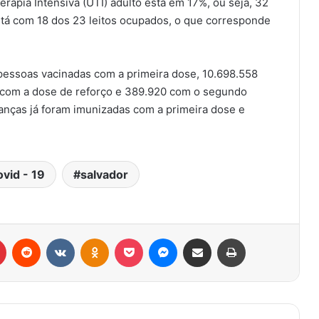
rapia Intensiva (UTI) adulto está em 17%, ou seja, 32
stá com 18 dos 23 leitos ocupados, o que corresponde
pessoas vacinadas com a primeira dose, 10.698.558
 com a dose de reforço e 389.920 com o segundo
ianças já foram imunizadas com a primeira dose e
ovid - 19
salvador
r
Pinterest
Reddit
VK
OK
Pocket
Messenger
Compartilhar via e-mail
Imprimir