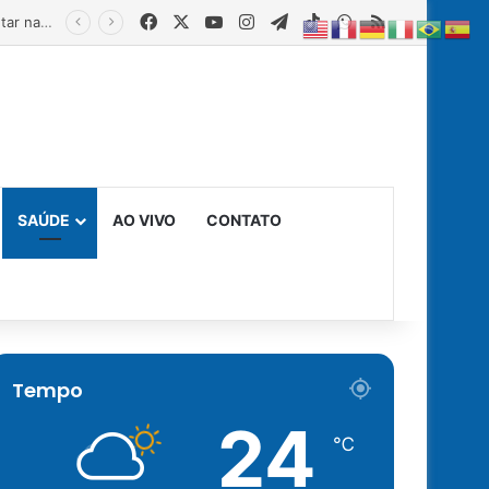
Facebook
X
YouTube
Instagram
Telegram
TikTok
WhatsApp
RSS
Estado fortalece creches comunitárias com equipamentos para ampliar a segurança alimentar na primeira infância
SAÚDE
AO VIVO
CONTATO
Tempo
24
℃