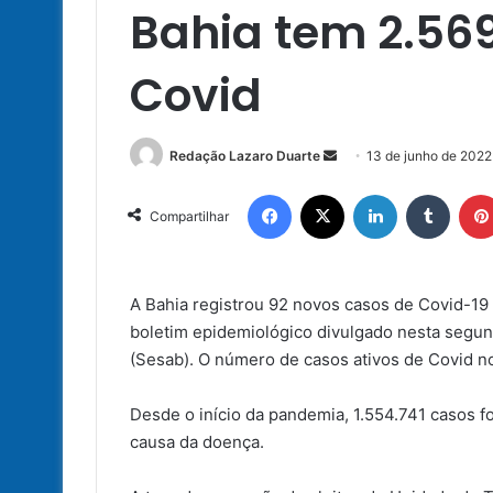
Bahia tem 2.569
Covid
Mande
Redação Lazaro Duarte
13 de junho de 2022
um
Facebook
X
Linkedin
Tumbl
e-
Compartilhar
mail
A Bahia registrou 92 novos casos de Covid-19
boletim epidemiológico divulgado nesta segund
(Sesab). O número de casos ativos de Covid n
Desde o início da pandemia, 1.554.741 casos 
causa da doença.