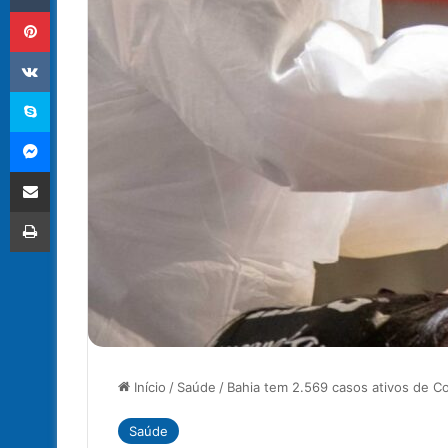
Pinterest
VK
Skype
Messenger
Compartilhar via e-mail
Imprimir
Início
/
Saúde
/
Bahia tem 2.569 casos ativos de C
Saúde