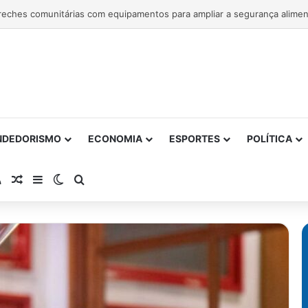
NDEDORISMO
ECONOMIA
ESPORTES
POLÍTICA
atsApp
RSS
Artigo Aleatório
Barra Lateral
Switch skin
Procurar por