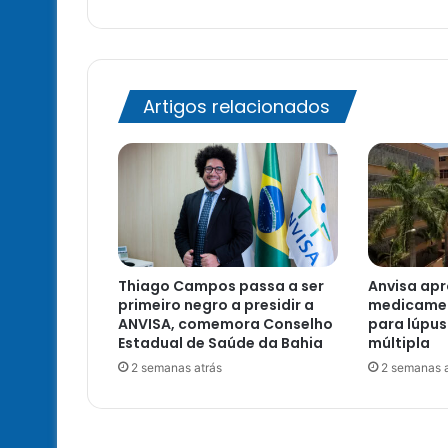
Artigos relacionados
Thiago Campos passa a ser
Anvisa ap
primeiro negro a presidir a
medicamen
ANVISA, comemora Conselho
para lúpus
Estadual de Saúde da Bahia
múltipla
2 semanas atrás
2 semanas a