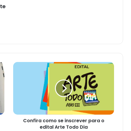
te
Confira
como
se
inscrever
para
o
edital
Arte
Todo
Confira como se inscrever para o
Dia
edital Arte Todo Dia