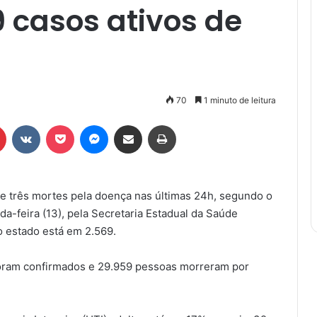
 casos ativos de
70
1 minuto de leitura
r
Pinterest
VK
Pocket
Messenger
Compartilhar via e-mail
Imprimir
 e três mortes pela doença nas últimas 24h, segundo o
a-feira (13), pela Secretaria Estadual da Saúde
o estado está em 2.569.
foram confirmados e 29.959 pessoas morreram por