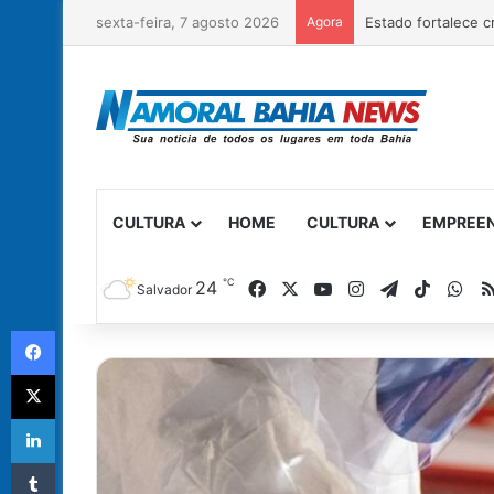
sexta-feira, 7 agosto 2026
Agora
CULTURA
HOME
CULTURA
EMPREE
℃
Facebook
X
YouTube
Instagram
Telegram
TikTok
Wh
24
Salvador
Facebook
X
Linkedin
Tumblr