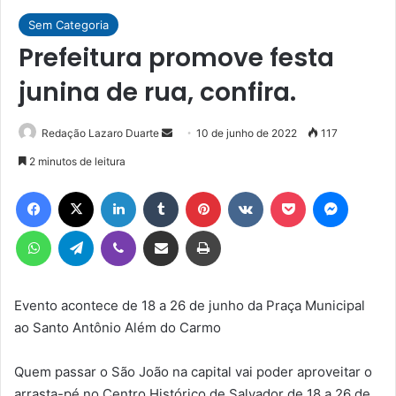
Sem Categoria
Prefeitura promove festa
junina de rua, confira.
Mande
Redação Lazaro Duarte
10 de junho de 2022
117
um
2 minutos de leitura
e-
Facebook
X
Linkedin
Tumblr
Pinterest
VK
Pocket
Messen
mail
WhatsApp
Telegram
Viber
Compartilhar via e-mail
Imprimir
Evento acontece de 18 a 26 de junho da Praça Municipal
ao Santo Antônio Além do Carmo
Quem passar o São João na capital vai poder aproveitar o
arrasta-pé no Centro Histórico de Salvador de 18 a 26 de