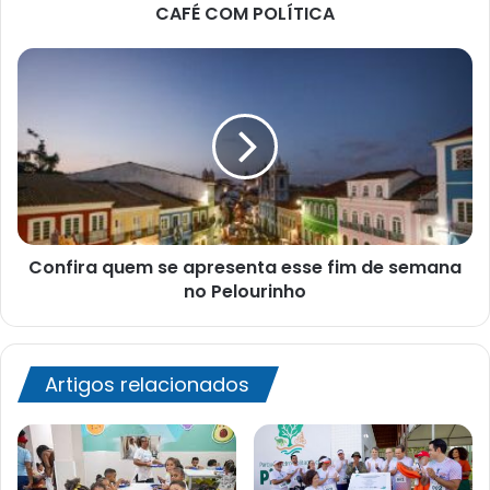
CAFÉ COM POLÍTICA
Confira
quem
se
apresenta
esse
fim
de
semana
no
Confira quem se apresenta esse fim de semana
Pelourinho
no Pelourinho
Artigos relacionados