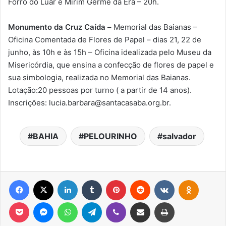
Forró do Luar e Mirim Germe da Era – 20h.
Monumento da Cruz Caída –
Memorial das Baianas –
Oficina Comentada de Flores de Papel – dias 21, 22 de
junho, às 10h e às 15h – Oficina idealizada pelo Museu da
Misericórdia, que ensina a confecção de flores de papel e
sua simbologia, realizada no Memorial das Baianas.
Lotação:20 pessoas por turno ( a partir de 14 anos).
Inscrições:
lucia.barbara@santacasaba.org.br
.
BAHIA
PELOURINHO
salvador
Facebook
X
Linkedin
Tumblr
Pinterest
Reddit
VK
OK
Pocket
Messenger
WhatsApp
Telegram
Viber
Compartilhar via e-mail
Imprimir