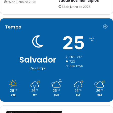
saúde nos municípios
25 de junho de 2026
12 de junho de 2026
Tempo
25
℃
Salvador
26º - 24º
72%
3.67 km/h
Céu Limpo
26
26
25
25
26
℃
℃
℃
℃
℃
seg
ter
qua
qui
sex