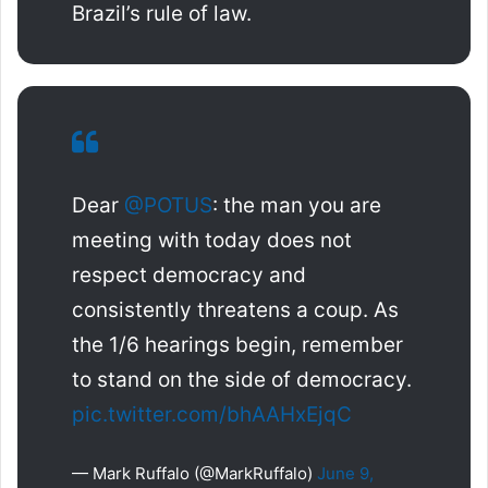
Brazil’s rule of law.
Dear
@POTUS
: the man you are
meeting with today does not
respect democracy and
consistently threatens a coup. As
the 1/6 hearings begin, remember
to stand on the side of democracy.
pic.twitter.com/bhAAHxEjqC
— Mark Ruffalo (@MarkRuffalo)
June 9,