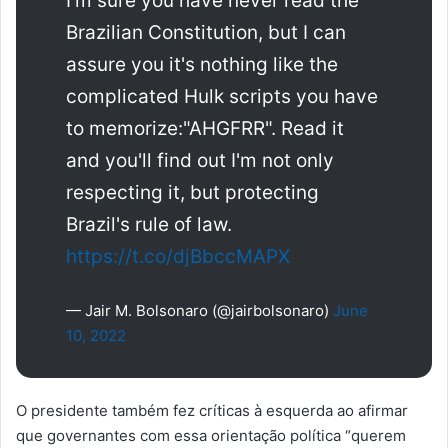
I'm sure you have never read the
Brazilian Constitution, but I can
assure you it's nothing like the
complicated Hulk scripts you have
to memorize:"AHGFRR". Read it
and you'll find out I'm not only
respecting it, but protecting
Brazil's rule of law.
https://t.co/djBbccMAPX
— Jair M. Bolsonaro (@jairbolsonaro)
June
10, 2022
O presidente também fez críticas à esquerda ao afirmar
que governantes com essa orientação política “querem