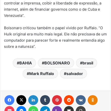
controlar a imprensa, coibir a liberdade de expressão, a
internet, além de financiar governos como o de Cuba e
Venezuela”.
Bolsonaro criticou também o papel vivido por Ruffalo. “O
Hulk original era muito mais legal. Ele não precisava de um
computador para parecer forte e realmente entendia algo
sobre a natureza”.
BAHIA
BOLSONARO
brasil
Mark Ruffalo
salvador
Facebook
X
Linkedin
Tumblr
Pinterest
Reddit
VK
OK
Pocket
Messenger
WhatsApp
Telegram
Viber
Compartilhar via e-mail
Imprimir