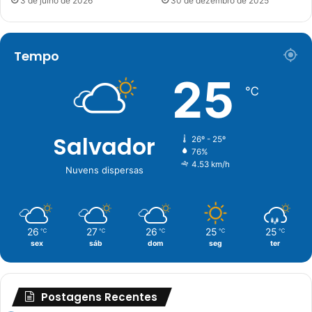
3 de julho de 2026
30 de dezembro de 2025
Tempo
25
℃
Salvador
26º - 25º
76%
4.53 km/h
Nuvens dispersas
26
27
26
25
25
℃
℃
℃
℃
℃
sex
sáb
dom
seg
ter
Postagens Recentes