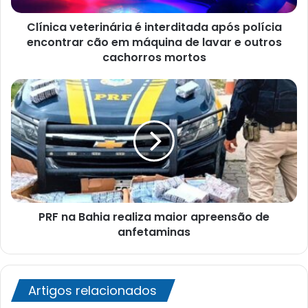
em
Clínica veterinária é interditada após polícia
máquina
de
encontrar cão em máquina de lavar e outros
lavar
cachorros mortos
e
outros
PRF
cachorros
na
mortos
Bahia
realiza
maior
apreensão
de
anfetaminas
PRF na Bahia realiza maior apreensão de
anfetaminas
Artigos relacionados