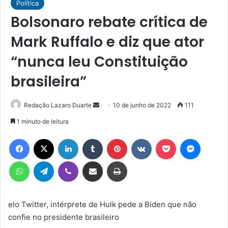
Política
Bolsonaro rebate crítica de
Mark Ruffalo e diz que ator
“nunca leu Constituição
brasileira”
Mande
Redação Lazaro Duarte
10 de junho de 2022
111
um
1 minuto de leitura
e-
Facebook
X
Linkedin
Tumblr
Pinterest
VK
Pocket
Messen
mail
WhatsApp
Telegram
Viber
Compartilhar via e-mail
Imprimir
elo Twitter, intérprete de Hulk pede a Biden que não
confie no presidente brasileiro