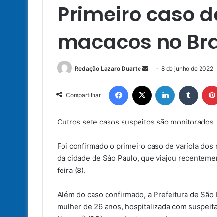
Primeiro caso d
macacos no Bra
Mande
Redação Lazaro Duarte
8 de junho de 2022
um
Facebook
X
Linkedin
Tumbl
e-
Compartilhar
mail
Outros sete casos suspeitos são monitorados
Foi confirmado o primeiro caso de varíola dos
da cidade de Sâo Paulo, que viajou recenteme
feira (8).
Além do caso confirmado, a Prefeitura de São
mulher de 26 anos, hospitalizada com suspeita