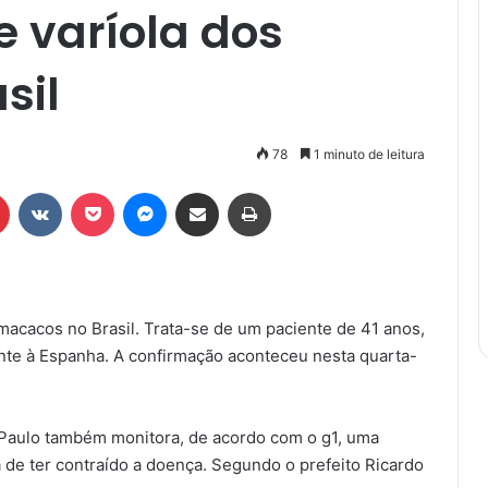
e varíola dos
sil
78
1 minuto de leitura
r
Pinterest
VK
Pocket
Messenger
Compartilhar via e-mail
Imprimir
 macacos no Brasil. Trata-se de um paciente de 41 anos,
nte à Espanha. A confirmação aconteceu nesta quarta-
 Paulo também monitora, de acordo com o g1, uma
 de ter contraído a doença. Segundo o prefeito Ricardo