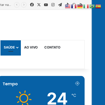
Facebook
X
YouTube
Instagram
Telegram
TikTok
WhatsApp
RSS
Estado fortalece creches comunitárias com equipamentos para ampliar a segurança alimentar na primeira infância
SAÚDE
AO VIVO
CONTATO
Tempo
24
℃