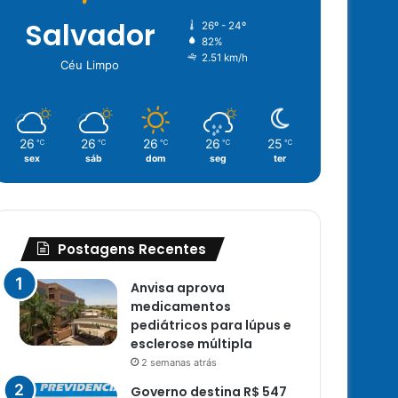
Salvador
26º - 24º
82%
2.51 km/h
Céu Limpo
26
26
26
26
25
℃
℃
℃
℃
℃
sex
sáb
dom
seg
ter
Postagens Recentes
Anvisa aprova
medicamentos
pediátricos para lúpus e
esclerose múltipla
2 semanas atrás
Governo destina R$ 547