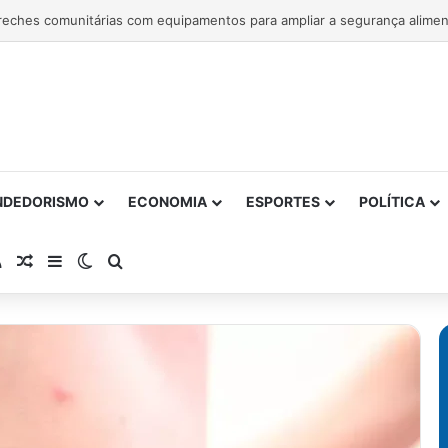
NDEDORISMO
ECONOMIA
ESPORTES
POLÍTICA
atsApp
RSS
Artigo Aleatório
Barra Lateral
Switch skin
Procurar por