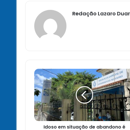
Redação Lazaro Duar
Idoso
em
situação
de
abandono
é
resgatado
na
Boca
Idoso em situação de abandono é
do