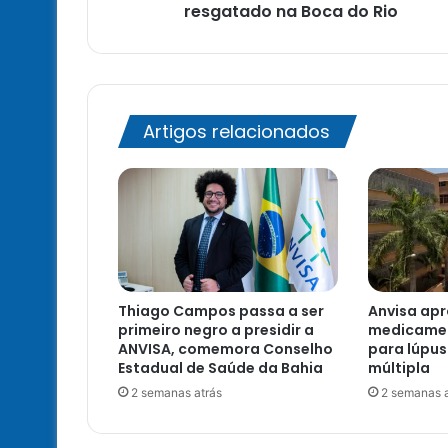
Rio
resgatado na Boca do Rio
Artigos relacionados
Thiago Campos passa a ser
Anvisa ap
primeiro negro a presidir a
medicamen
ANVISA, comemora Conselho
para lúpus
Estadual de Saúde da Bahia
múltipla
2 semanas atrás
2 semanas a