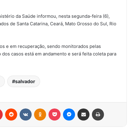
stério da Saúde informou, nesta segunda-feira (6),
dos de Santa Catarina, Ceará, Mato Grosso do Sul, Rio
dos e em recuperação, sendo monitorados pelas
o dos casos está em andamento e será feita coleta para
salvador
r
Pinterest
Reddit
VK
OK
Pocket
Messenger
Compartilhar via e-mail
Imprimir