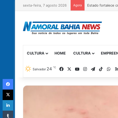
sexta-feira, 7 agosto 2026
Agora
CULTURA
HOME
CULTURA
EMPREE
℃
Facebook
X
YouTube
Instagram
Telegram
TikTok
Wh
24
Salvador
Facebook
X
Linkedin
Tumblr