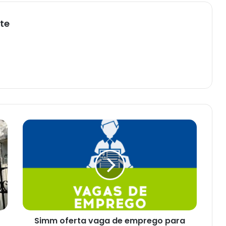
te
Simm
oferta
vaga
de
emprego
para
quinta-
feira
(9)
Simm oferta vaga de emprego para