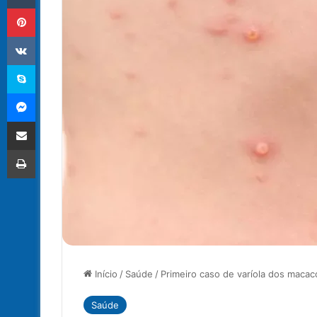
Pinterest
VK
Skype
Messenger
Compartilhar via e-mail
Imprimir
Início
/
Saúde
/
Primeiro caso de varíola dos macaco
Saúde