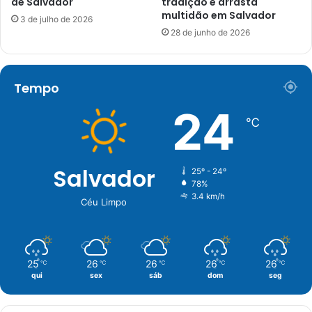
de Salvador
tradição e arrasta
multidão em Salvador
3 de julho de 2026
28 de junho de 2026
Tempo
24
℃
Salvador
25º - 24º
78%
3.4 km/h
Céu Limpo
25
26
26
26
26
℃
℃
℃
℃
℃
qui
sex
sáb
dom
seg