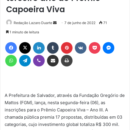
Capoeira Viva
Mande
Redação Lazaro Duarte
7 de junho de 2022
71
um
1 minuto de leitura
e-
Facebook
X
Linkedin
Tumblr
Pinterest
VK
Pocket
Messen
mail
WhatsApp
Telegram
Viber
Compartilhar via e-mail
Imprimir
A Prefeitura de Salvador, através da Fundação Gregório de
Mattos (FGM), lança, nesta segunda-feira (06), as
inscrições para o Prêmio Capoeira Viva – Ano III. A
chamada pública premia 17 propostas, distribuídas em 03
categorias, cujo investimento global totaliza R$ 300 mil.