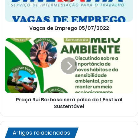
Vagas de Emprego 05/07/2022
Praça
Rui
Barbosa
será
palco
do
I
Festival
Sustentável
Praça Rui Barbosa será palco do I Festival
Sustentável
Artigos relacionados