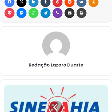
Pocket
Messenger
WhatsApp
Telegram
Viber
Compartilhar via e-mail
Imprimir
Redação Lazaro Duarte
Vagas
de
Emprego
05/07/2022