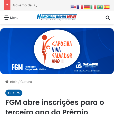
Governo da Bahia entrega 1ª etapa da requalificação do Parque Metropolitano de Pituaçu
Pr
Menu
Início
/
Cultura
Cultura
FGM abre inscrições para o
terceiro ano do Prêmio