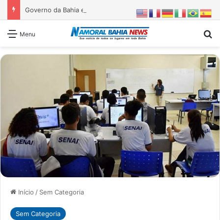
Governo da Bahia entrega 1ª etapa da requalificação do Parque Metropolitano de Pituaçu
Pr
Menu
Início
/
Sem Categoria
Sem Categoria