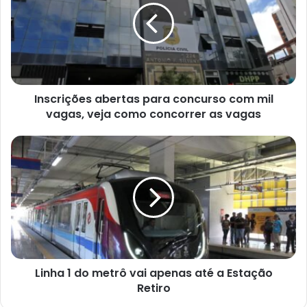
concurso
com
mil
vagas,
veja
como
Inscrições abertas para concurso com mil
concorrer
as
vagas, veja como concorrer as vagas
vagas
Linha
1
do
metrô
vai
apenas
até
a
Estação
Linha 1 do metrô vai apenas até a Estação
Retiro
Retiro