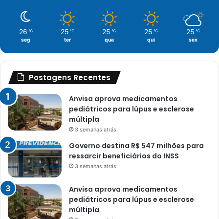
26
25
25
25
25
℃
℃
℃
℃
℃
seg
ter
qua
qui
sex
Postagens Recentes
Anvisa aprova medicamentos
pediátricos para lúpus e esclerose
múltipla
3 semanas atrás
Governo destina R$ 547 milhões para
ressarcir beneficiários do INSS
3 semanas atrás
Anvisa aprova medicamentos
pediátricos para lúpus e esclerose
múltipla