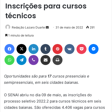
Inscrições para cursos
técnicos
Mande
Redação Lazaro Duarte
31 de maio de 2022
291
um
1 minuto de leitura
e-
Facebook
X
Linkedin
Tumblr
Pinterest
VK
Pocket
Messen
mail
WhatsApp
Telegram
Viber
Compartilhar via e-mail
Imprimir
Oportunidades são para
17
cursos presenciais e
semipresenciais, em seis cidades baianas.
O SENAI abriu no dia 09 de maio, as inscrições do
processo seletivo 2022.2 para cursos técnicos em seis
cidades baianas. São oferecidas 4.406 vagas para cursos