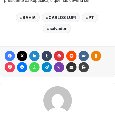
presidente da República, o que não deveria ser.
BAHIA
CARLOS LUPI
PT
salvador
Facebook
X
Linkedin
Tumblr
Pinterest
Reddit
VK
OK
Pocket
Messenger
WhatsApp
Telegram
Viber
Compartilhar via e-mail
Imprimir