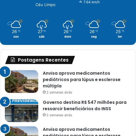
7.64 km/h
Céu Limpo
26
27
26
26
25
℃
℃
℃
℃
℃
sex
sáb
dom
seg
ter
Postagens Recentes
Anvisa aprova medicamentos
pediátricos para lúpus e esclerose
múltipla
2 semanas atrás
Governo destina R$ 547 milhões para
ressarcir beneficiários do INSS
2 semanas atrás
Anvisa aprova medicamentos
pediátricos para lúpus e esclerose