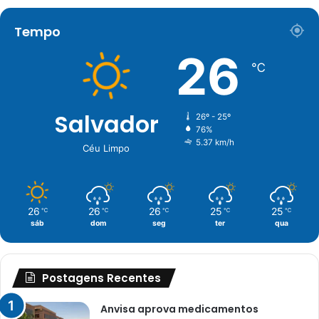
Tempo
26
℃
Salvador
26º - 25º
76%
5.37 km/h
Céu Limpo
26
26
26
25
25
℃
℃
℃
℃
℃
sáb
dom
seg
ter
qua
Postagens Recentes
Anvisa aprova medicamentos