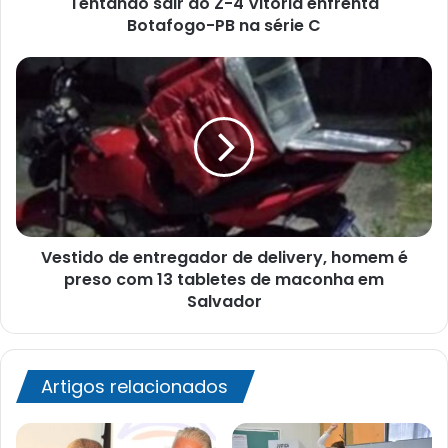
Tentando sair do Z-4 Vitória enfrenta
na
série
Botafogo-PB na série C
C
Vestido
de
entregador
de
delivery,
homem
é
preso
com
Vestido de entregador de delivery, homem é
13
tabletes
preso com 13 tabletes de maconha em
de
Salvador
maconha
em
Salvador
Artigos relacionados