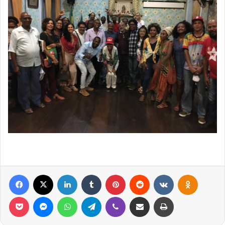
Facebook
X
Linkedin
Tumblr
Pinterest
Reddit
VK
OK
Pocket
Messenger
WhatsApp
Telegram
Viber
Compartilhar via e-mail
Imprimir