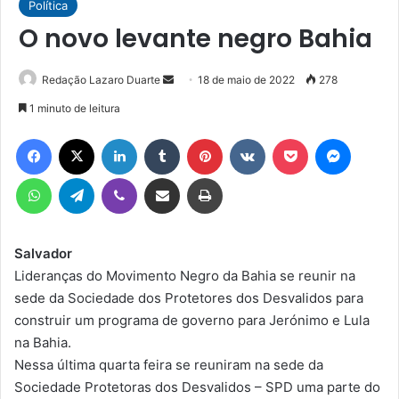
Política
O novo levante negro Bahia
Mande
Redação Lazaro Duarte
18 de maio de 2022
278
um
1 minuto de leitura
e-
Facebook
X
Linkedin
Tumblr
Pinterest
VK
Pocket
Messen
mail
WhatsApp
Telegram
Viber
Compartilhar via e-mail
Imprimir
Salvador
Lideranças do Movimento Negro da Bahia se reunir na
sede da Sociedade dos Protetores dos Desvalidos para
construir um programa de governo para Jerónimo e Lula
na Bahia.
Nessa última quarta feira se reuniram na sede da
Sociedade Protetoras dos Desvalidos – SPD uma parte do