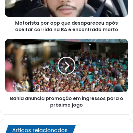
aceitar
corrida
na
Motorista por app que desapareceu após
BA
é
aceitar corrida na BA é encontrado morto
encontrado
morto
Bahia
anuncia
promoção
em
ingressos
para
o
próximo
jogo
Bahia anuncia promoção em ingressos para o
próximo jogo
Artigos relacionados