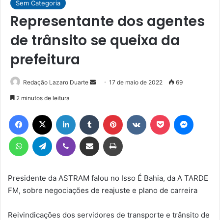
Sem Categoria
Representante dos agentes
de trânsito se queixa da
prefeitura
Mande
Redação Lazaro Duarte
17 de maio de 2022
69
um
2 minutos de leitura
e-
Facebook
X
Linkedin
Tumblr
Pinterest
VK
Pocket
Messen
mail
WhatsApp
Telegram
Viber
Compartilhar via e-mail
Imprimir
Presidente da ASTRAM falou no Isso É Bahia, da A TARDE
FM, sobre negociações de reajuste e plano de carreira
Reivindicações dos servidores de transporte e trânsito de