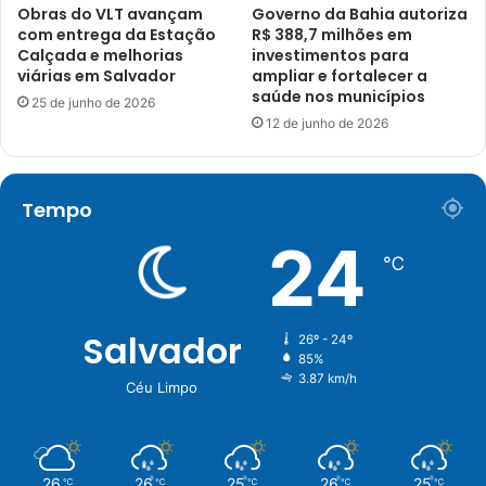
Obras do VLT avançam
Governo da Bahia autoriza
com entrega da Estação
R$ 388,7 milhões em
Calçada e melhorias
investimentos para
viárias em Salvador
ampliar e fortalecer a
saúde nos municípios
25 de junho de 2026
12 de junho de 2026
Tempo
24
℃
Salvador
26º - 24º
85%
3.87 km/h
Céu Limpo
26
26
25
26
25
℃
℃
℃
℃
℃