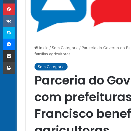
Pinterest
VK
Skype
Messenger
Início
/
Sem Categoria
/
Parceria do Governo do Es
Compartilhar via e-mail
famílias agricultoras
Imprimir
Sem Categoria
Parceria do Gov
com prefeituras
Francisco benef
agricultoras