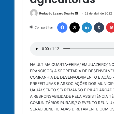
Mande
Redação Lazaro Duarte
28 de abril de 2022
um
Facebook
X
Linkedin
Tumbl
e-
Compartilhar
mail
NA ÚLTIMA QUARTA-FEIRA/ EM JUAZEIRO/ N
FRANCISCO/ A SECRETARIA DE DESENVOLVE
COMPANHIA DE DESENVOLVIMENTO E AÇÃO R
PREFEITURAS E ASSOCIAÇÕES DOS MUNICÍP
UAUÁ/ SENTO SÉ/ REMANSO E PILÃO ARCADO
A RESPONSABILIDADE PELA ASSISTÊNCIA T
COMUNITÁRIOS RURAIS// O EVENTO REUNIU
SERÃO BENEFICIADAS DIRETAMENTE COM OS