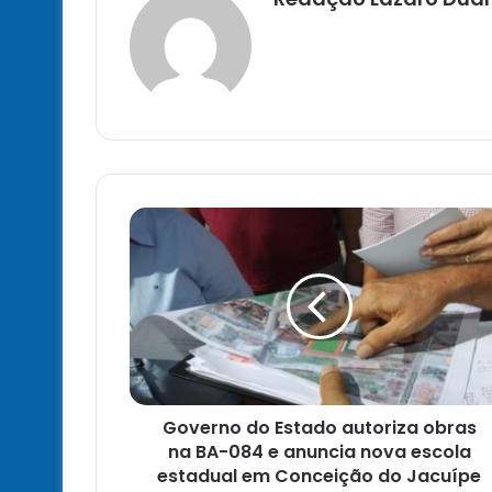
Governo
do
Estado
autoriza
obras
na
BA-
084
e
Governo do Estado autoriza obras
anuncia
nova
na BA-084 e anuncia nova escola
escola
estadual em Conceição do Jacuípe