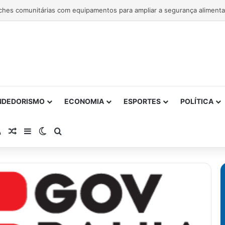
NDEDORISMO
ECONOMIA
ESPORTES
POLÍTICA
atsApp
RSS
Artigo Aleatório
Barra Lateral
Switch skin
Procurar por