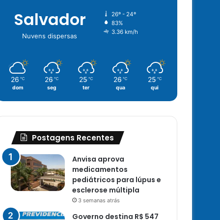
Salvador
26º - 24º
83%
3.36 km/h
Nuvens dispersas
26
26
25
26
25
℃
℃
℃
℃
℃
dom
seg
ter
qua
qui
Postagens Recentes
Anvisa aprova
medicamentos
pediátricos para lúpus e
esclerose múltipla
3 semanas atrás
Governo destina R$ 547