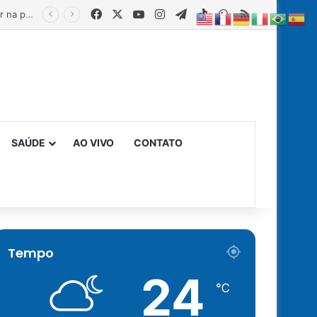
Facebook
X
YouTube
Instagram
Telegram
TikTok
WhatsApp
RSS
Estado fortalece creches comunitárias com equipamentos para ampliar a segurança alimentar na primeira infância
SAÚDE
AO VIVO
CONTATO
Tempo
24
℃