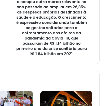
investimentos
alcançou outra marca relevante no
no
ano passado ao ampliar em 26,85%
país,
as despesas próprias destinadas à
a
saúde e à educação. O crescimento
Bahia
é expressivo considerando também
alcançou
os gastos voltados para o
outra
enfrentamento dos efeitos da
marca
pandemia da Covid-19, que
relevante
passaram de R$ 1,14 bilhão no
no
primeiro ano da crise sanitária para
ano
R$ 1,64 bilhão em 2021.
passado
ao
ampliar
em
26,85%
as
despesas
próprias
destinadas
à
saúde