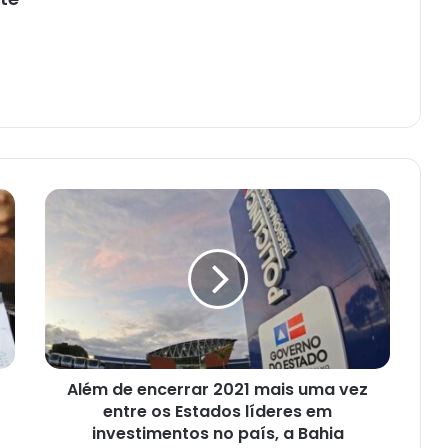
Além
de
encerrar
2021
mais
uma
vez
entre
os
Além de encerrar 2021 mais uma vez
Estados
líderes
entre os Estados líderes em
em
investimentos no país, a Bahia