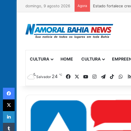
domingo, 9 agosto 2026
Agora
CULTURA
HOME
CULTURA
EMPREE
℃
Facebook
X
YouTube
Instagram
Telegram
TikTok
Wh
24
Salvador
Facebook
X
Linkedin
Tumblr