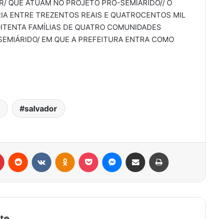
R/ QUE ATUAM NO PROJETO PRÓ-SEMIÁRIDO// O
RIA ENTRE TREZENTOS REAIS E QUATROCENTOS MIL
 OITENTA FAMÍLIAS DE QUATRO COMUNIDADES
SEMIÁRIDO/ EM QUE A PREFEITURA ENTRA COMO
salvador
r
Pinterest
Reddit
VK
OK
Pocket
Messenger
Compartilhar via e-mail
Imprimir
te