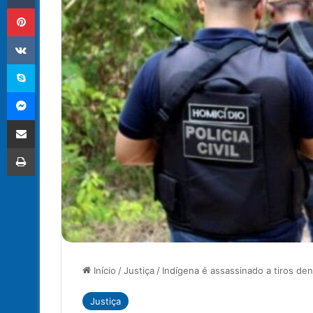
Pinterest
VK
Skype
Messenger
Compartilhar via e-mail
Imprimir
Início
/
Justiça
/
Indígena é assassinado a tiros den
Justiça