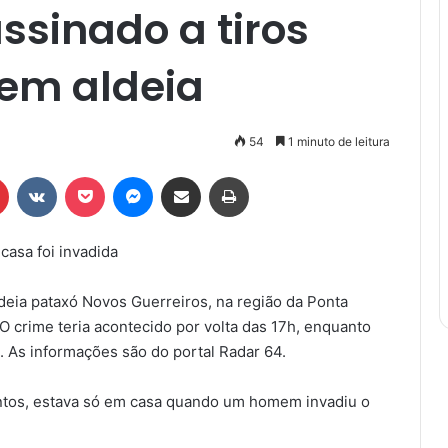
ssinado a tiros
 em aldeia
54
1 minuto de leitura
r
Pinterest
VK
Pocket
Messenger
Compartilhar via e-mail
Imprimir
asa foi invadida
ldeia pataxó Novos Guerreiros, na região da Ponta
 crime teria acontecido por volta das 17h, enquanto
 As informações são do portal Radar 64.
Santos, estava só em casa quando um homem invadiu o