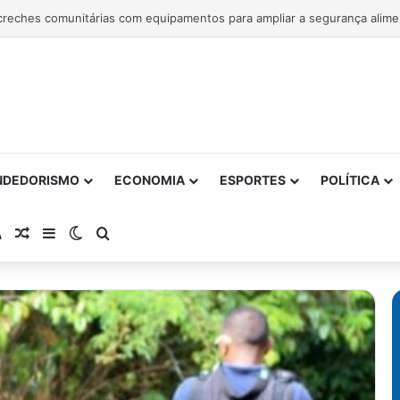
NDEDORISMO
ECONOMIA
ESPORTES
POLÍTICA
atsApp
RSS
Artigo Aleatório
Barra Lateral
Switch skin
Procurar por