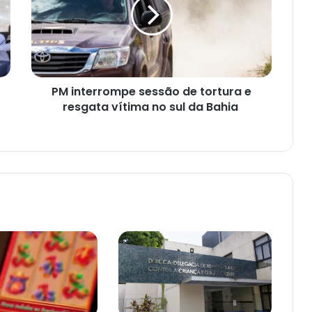
de
tortura
e
resgata
vítima
no
PM interrompe sessão de tortura e
sul
da
resgata vítima no sul da Bahia
Bahia