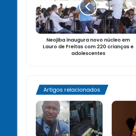
núcleo
em
Lauro
de
Freitas
com
Neojiba inaugura novo núcleo em
220
crianças
Lauro de Freitas com 220 crianças e
e
adolescentes
adolescentes
Artigos relacionados