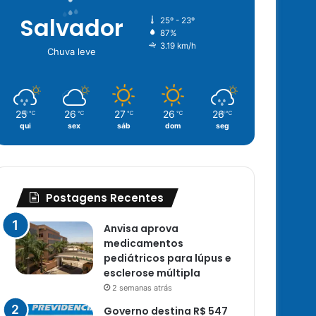
Salvador
25º - 23º
87%
3.19 km/h
Chuva leve
25
26
27
26
26
℃
℃
℃
℃
℃
qui
sex
sáb
dom
seg
Postagens Recentes
Anvisa aprova
medicamentos
pediátricos para lúpus e
esclerose múltipla
2 semanas atrás
Governo destina R$ 547