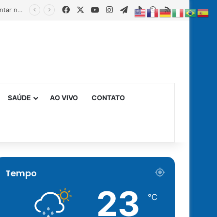
Facebook
X
YouTube
Instagram
Telegram
TikTok
WhatsApp
RSS
Estado fortalece creches comunitárias com equipamentos para ampliar a segurança alimentar na primeira infância
SAÚDE
AO VIVO
CONTATO
Tempo
23
℃