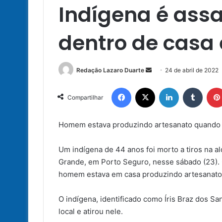
Indígena é assa
dentro de casa
Mande
Redação Lazaro Duarte
24 de abril de 2022
um
Facebook
X
Linkedin
Tumbl
e-
Compartilhar
mail
Homem estava produzindo artesanato quando c
Um indígena de 44 anos foi morto a tiros na a
Grande, em Porto Seguro, nesse sábado (23). O
homem estava em casa produzindo artesanato.
O indígena, identificado como Íris Braz dos 
local e atirou nele.