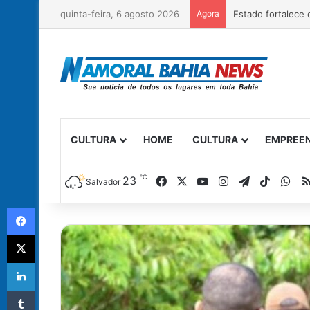
quinta-feira, 6 agosto 2026
Agora
CULTURA
HOME
CULTURA
EMPREE
℃
Facebook
X
YouTube
Instagram
Telegram
TikTok
Wh
23
Salvador
Facebook
X
Linkedin
Tumblr