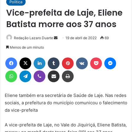
Política
Vice-prefeita de Laje, Eliene
Batista morre aos 37 anos
Mande
Redação Lazaro Duarte
19 de abril de 2022
69
um
Menos de um minuto
e-
Facebook
X
Linkedin
Tumblr
Pinterest
VK
Pocket
Messen
mail
WhatsApp
Telegram
Viber
Compartilhar via e-mail
Imprimir
Eliene também era secretária de Saúde de Laje. Nas redes
sociais, a prefeitura do município comunicou o falecimento
da vice-prefeita
A vice-prefeita de Laje, no Vale do Jiquiriçá, Eliene Batista,