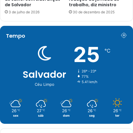
de Salvador
trabalho, diz ministro
3 de julho de 2026
30 de dezembro de 2025
Tempo
25
℃
Salvador
26º - 23º
77%
5.41 km/h
Céu Limpo
26
27
26
26
26
℃
℃
℃
℃
℃
sex
sáb
dom
seg
ter