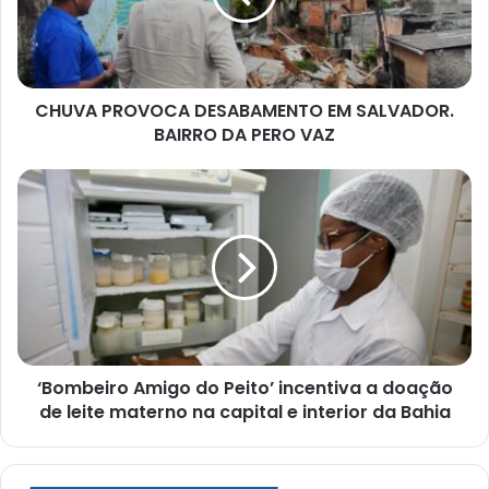
BAIRRO
DA
PERO
VAZ
CHUVA PROVOCA DESABAMENTO EM SALVADOR.
BAIRRO DA PERO VAZ
‘Bombeiro
Amigo
do
Peito’
incentiva
a
doação
de
leite
‘Bombeiro Amigo do Peito’ incentiva a doação
materno
na
de leite materno na capital e interior da Bahia
capital
e
interior