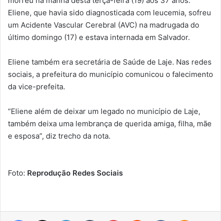
morreu na manhã desta terça-feira (19) aos 37 anos.
Eliene, que havia sido diagnosticada com leucemia, sofreu
um Acidente Vascular Cerebral (AVC) na madrugada do
último domingo (17) e estava internada em Salvador.
Eliene também era secretária de Saúde de Laje. Nas redes
sociais, a prefeitura do município comunicou o falecimento
da vice-prefeita.
“Eliene além de deixar um legado no município de Laje,
também deixa uma lembrança de querida amiga, filha, mãe
e esposa”, diz trecho da nota.
Foto:
Reprodução Redes Sociais
Facebook
X
Linkedin
Tumblr
Pinterest
Reddit
VK
OK