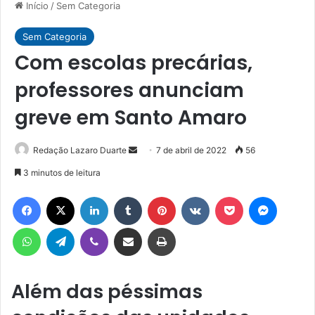
Início
/
Sem Categoria
Sem Categoria
Com escolas precárias,
professores anunciam
greve em Santo Amaro
Mande
Redação Lazaro Duarte
7 de abril de 2022
56
um
3 minutos de leitura
e-
Facebook
X
Linkedin
Tumblr
Pinterest
VK
Pocket
Messen
mail
WhatsApp
Telegram
Viber
Compartilhar via e-mail
Imprimir
Além das péssimas