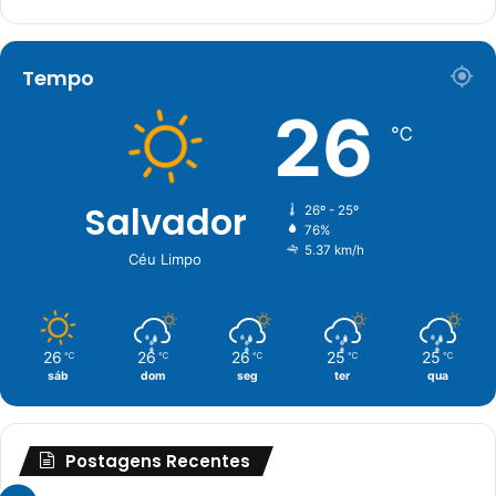
Tempo
26
℃
Salvador
26º - 25º
76%
5.37 km/h
Céu Limpo
26
26
26
25
25
℃
℃
℃
℃
℃
sáb
dom
seg
ter
qua
Postagens Recentes