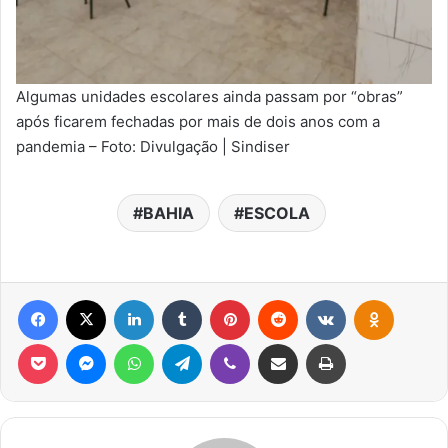
Algumas unidades escolares ainda passam por “obras”
após ficarem fechadas por mais de dois anos com a
pandemia – Foto: Divulgação | Sindiser
BAHIA
ESCOLA
Facebook
X
Linkedin
Tumblr
Pinterest
Reddit
VK
OK
Pocket
Messenger
WhatsApp
Telegram
Viber
Compartilhar via e-mail
Imprimir