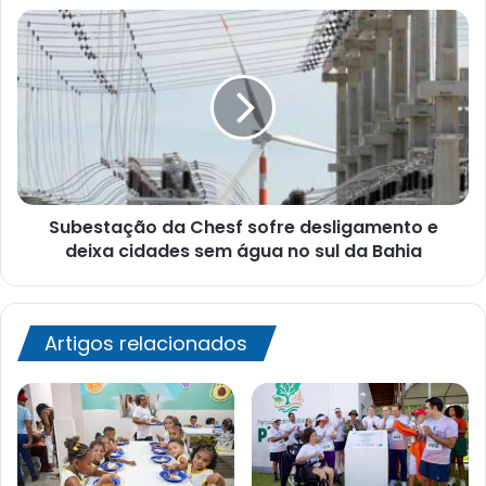
Subestação
da
Chesf
sofre
desligamento
e
deixa
cidades
sem
Subestação da Chesf sofre desligamento e
água
no
deixa cidades sem água no sul da Bahia
sul
da
Bahia
Artigos relacionados