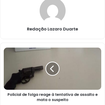
Redação Lazaro Duarte
Policial
de
folga
reage
à
tentativa
de
assalto
e
Policial de folga reage à tentativa de assalto e
mata
o
mata o suspeito
suspeito