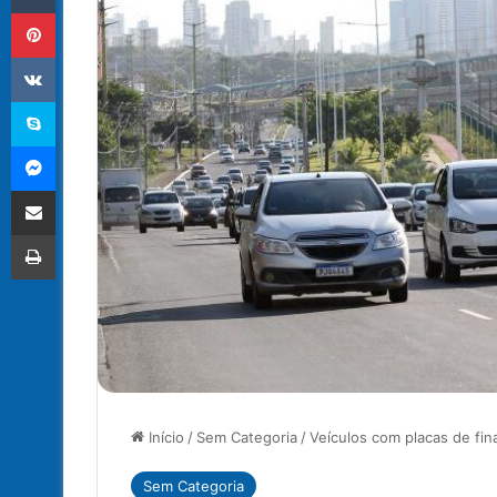
Pinterest
VK
Skype
Messenger
Compartilhar via e-mail
Imprimir
Início
/
Sem Categoria
/
Veículos com placas de fin
Sem Categoria