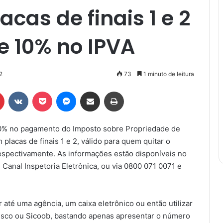
cas de finais 1 e 2
e 10% no IPVA
2
73
1 minuto de leitura
r
Pinterest
VK
Pocket
Messenger
Compartilhar via e-mail
Imprimir
10% no pagamento do Imposto sobre Propriedade de
placas de finais 1 e 2, válido para quem quitar o
 respectivamente. As informações estão disponíveis no
, Canal Inspetoria Eletrônica, ou via 0800 071 0071 e
ir até uma agência, um caixa eletrônico ou então utilizar
adesco ou Sicoob, bastando apenas apresentar o número