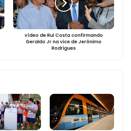
confirmando
Geraldo
Jr
na
vice
vídeo de Rui Costa confirmando
de
Jerônimo
Geraldo Jr na vice de Jerônimo
Rodrigues
Rodrigues