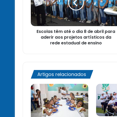
dia
8
de
abril
para
Escolas têm até o dia 8 de abril para
aderir
aos
aderir aos projetos artísticos da
projetos
rede estadual de ensino
artísticos
da
rede
estadual
de
Artigos relacionados
ensino