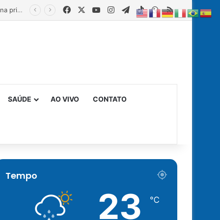
Facebook
X
YouTube
Instagram
Telegram
TikTok
WhatsApp
RSS
Estado fortalece creches comunitárias com equipamentos para ampliar a segurança alimentar na primeira infância
SAÚDE
AO VIVO
CONTATO
Tempo
23
℃