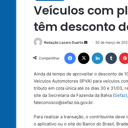
Veículos com pla
têm desconto d
Mande
Redação Lazaro Duarte
30 de março de 202
um
Facebook
X
Linkedin
Tumbl
e-
Compartilhar
mail
Ainda dá tempo de aproveitar o desconto de 
Veículos Automotores (IPVA) para veículos com 
tributo em cota única até os dias 30 e 31/03,
site da Secretaria da Fazenda da Bahia (
Sefaz)
faleconosco@sefaz.ba.gov.br
.
Para realizar a transação, o contribuinte deve 
o aplicativo ou o site do Banco do Brasil, Br