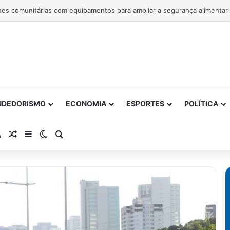
NDEDORISMO
ECONOMIA
ESPORTES
POLÍTICA
atsApp
RSS
Artigo Aleatório
Barra Lateral
Switch skin
Procurar por