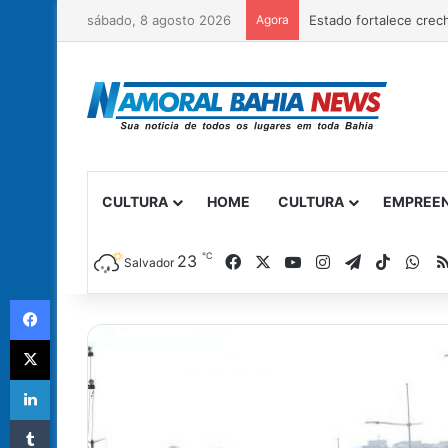
sábado, 8 agosto 2026
Agora
CULTURA
HOME
CULTURA
EMPREE
℃
Facebook
X
YouTube
Instagram
Telegram
TikTok
Wh
23
Salvador
Facebook
X
Linkedin
Tumblr