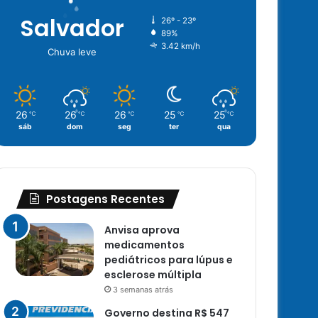
Salvador
26º - 23º
89%
3.42 km/h
Chuva leve
26
26
26
25
25
℃
℃
℃
℃
℃
sáb
dom
seg
ter
qua
Postagens Recentes
Anvisa aprova
medicamentos
pediátricos para lúpus e
esclerose múltipla
3 semanas atrás
Governo destina R$ 547