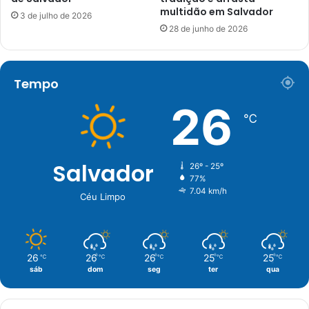
multidão em Salvador
3 de julho de 2026
28 de junho de 2026
Tempo
26
℃
Salvador
26º - 25º
77%
7.04 km/h
Céu Limpo
26
26
26
25
25
℃
℃
℃
℃
℃
sáb
dom
seg
ter
qua