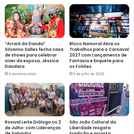
“Arraiá da Danda”
Bloco Namoral Abre os
Silvanno Salles fecha casa
Trabalhos para o Carnaval
de shows para celebrar
2027 com Lançamento de
niver da esposa, Jéssica
Fantasia e Enquete para
Dandara
os Foliões
4 semanas atrás
5 de julho de 2026
Rosival Leite Diáloga no 2
São João Cultural da
de Julho: com Lideranças
Liberdade resgata
de Salvador
tradição e arrasta