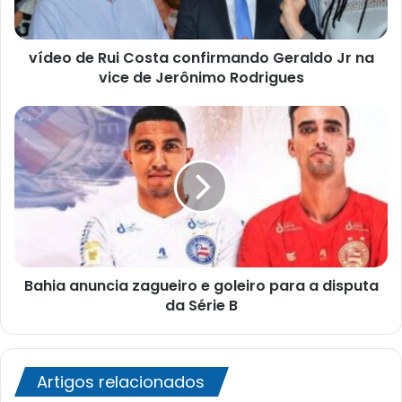
na
vice
vídeo de Rui Costa confirmando Geraldo Jr na
de
Jerônimo
vice de Jerônimo Rodrigues
Rodrigues
Bahia
anuncia
zagueiro
e
goleiro
para
a
disputa
da
Bahia anuncia zagueiro e goleiro para a disputa
Série
B
da Série B
Artigos relacionados