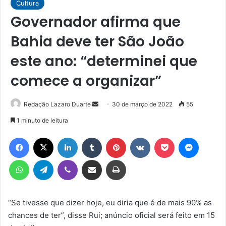
Cultura
Governador afirma que
Bahia deve ter São João
este ano: “determinei que
comece a organizar”
Mande
Redação Lazaro Duarte
30 de março de 2022
55
um
1 minuto de leitura
e-
Facebook
X
Linkedin
Tumblr
Pinterest
VK
Pocket
Messen
mail
WhatsApp
Telegram
Viber
Compartilhar via e-mail
Imprimir
“Se tivesse que dizer hoje, eu diria que é de mais 90% as
chances de ter”, disse Rui; anúncio oficial será feito em 15