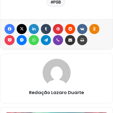
PSB
Facebook
X
Linkedin
Tumblr
Pinterest
Reddit
VK
OK
Pocket
Messenger
WhatsApp
Telegram
Viber
Compartilhar via e-mail
Imprimir
Redação Lazaro Duarte