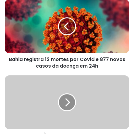
Bahia
registra
12
mortes
por
Covid
e
877 novos
casos
Bahia registra 12 mortes por Covid e 877 novos
da
doença
casos da doença em 24h
em
24h
VOCÊ
CONHECE
ESSE
LUGAR?