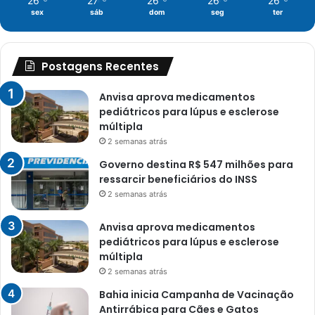
26
27
26
26
26
sex
sáb
dom
seg
ter
Postagens Recentes
Anvisa aprova medicamentos
pediátricos para lúpus e esclerose
múltipla
2 semanas atrás
Governo destina R$ 547 milhões para
ressarcir beneficiários do INSS
2 semanas atrás
Anvisa aprova medicamentos
pediátricos para lúpus e esclerose
múltipla
2 semanas atrás
Bahia inicia Campanha de Vacinação
Antirrábica para Cães e Gatos