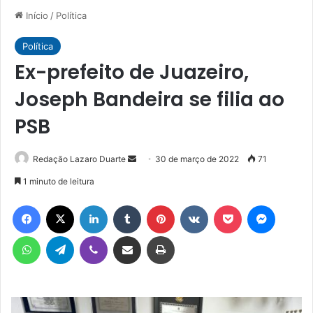
Início
/
Política
Política
Ex-prefeito de Juazeiro,
Joseph Bandeira se filia ao
PSB
Mande
Redação Lazaro Duarte
30 de março de 2022
71
um
1 minuto de leitura
e-
Facebook
X
Linkedin
Tumblr
Pinterest
VK
Pocket
Messen
mail
WhatsApp
Telegram
Viber
Compartilhar via e-mail
Imprimir