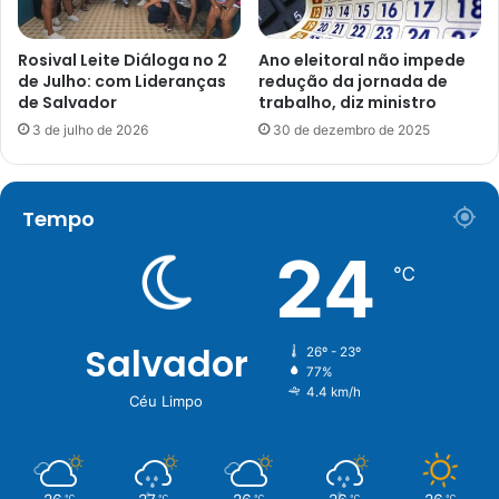
Rosival Leite Diáloga no 2
Ano eleitoral não impede
de Julho: com Lideranças
redução da jornada de
de Salvador
trabalho, diz ministro
3 de julho de 2026
30 de dezembro de 2025
Tempo
24
℃
Salvador
26º - 23º
77%
4.4 km/h
Céu Limpo
℃
℃
℃
℃
℃