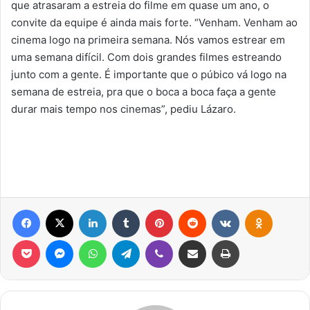
que atrasaram a estreia do filme em quase um ano, o
convite da equipe é ainda mais forte. “Venham. Venham ao
cinema logo na primeira semana. Nós vamos estrear em
uma semana difícil. Com dois grandes filmes estreando
junto com a gente. É importante que o púbico vá logo na
semana de estreia, pra que o boca a boca faça a gente
durar mais tempo nos cinemas”, pediu Lázaro.
Facebook
X
Linkedin
Tumblr
Pinterest
Reddit
VK
OK
Pocket
Messenger
WhatsApp
Telegram
Viber
Compartilhar via e-mail
Imprimir