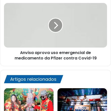
Anvisa
aprova
uso
emergencial
de
medicamento
da
Pfizer
contra
Anvisa aprova uso emergencial de
Covid-
19
medicamento da Pfizer contra Covid-19
Artigos relacionados