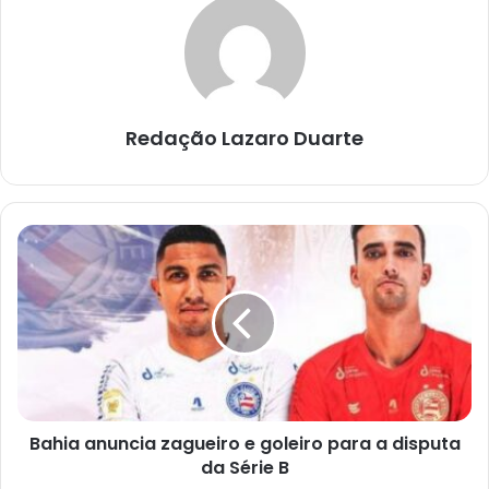
Redação Lazaro Duarte
Bahia
anuncia
zagueiro
e
goleiro
para
a
disputa
da
Bahia anuncia zagueiro e goleiro para a disputa
Série
B
da Série B