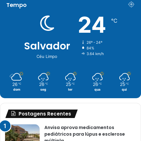
Tempo
24
℃
Salvador
26º - 24º
84%
3.64 km/h
Céu Limpo
26
26
25
26
25
℃
℃
℃
℃
℃
dom
seg
ter
qua
qui
Postagens Recentes
Anvisa aprova medicamentos
pediátricos para lúpus e esclerose
múltipla