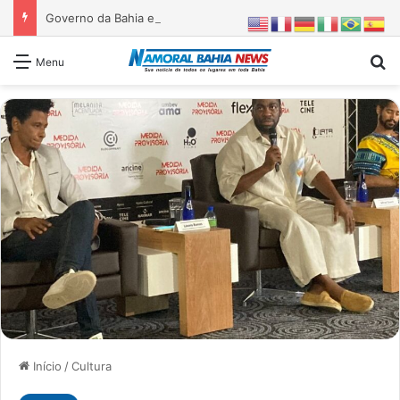
Governo da Bahia entrega 1ª etapa da requalificação do Parque Metropolitano de Pituaçu
Pr
Menu
Início
/
Cultura