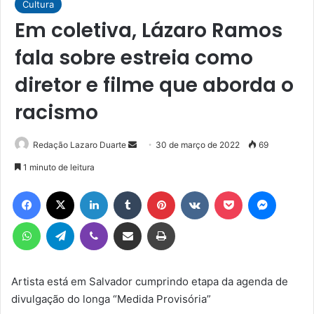
Cultura
Em coletiva, Lázaro Ramos
fala sobre estreia como
diretor e filme que aborda o
racismo
Mande
Redação Lazaro Duarte
30 de março de 2022
69
um
1 minuto de leitura
e-
Facebook
X
Linkedin
Tumblr
Pinterest
VK
Pocket
Messen
mail
WhatsApp
Telegram
Viber
Compartilhar via e-mail
Imprimir
Artista está em Salvador cumprindo etapa da agenda de
divulgação do longa “Medida Provisória”