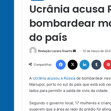
Ucrânia acusa 
bombardear ma
do país
Mande
Redação Lazaro Duarte
10 de março de 202
um
Facebook
X
Linkedin
Tumbl
e-
Compartilhar
mail
A
Ucrânia acusou a Rússia
de bombardear nesta
Mariupol, porto no sul do país que está sob ce
lados para permitir a saída de civis da cidade.
Segundo o governo local, 17 mulheres e crianç
sugerem que a área ao lado do prédio foi ating