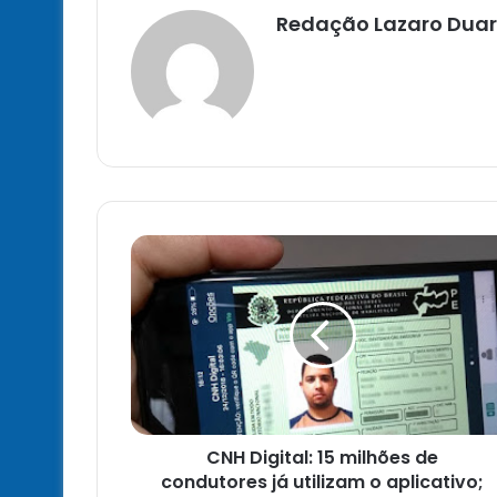
Redação Lazaro Duar
CNH
Digital:
15
milhões
de
condutores
já
utilizam
o
CNH Digital: 15 milhões de
aplicativo;
saiba
condutores já utilizam o aplicativo;