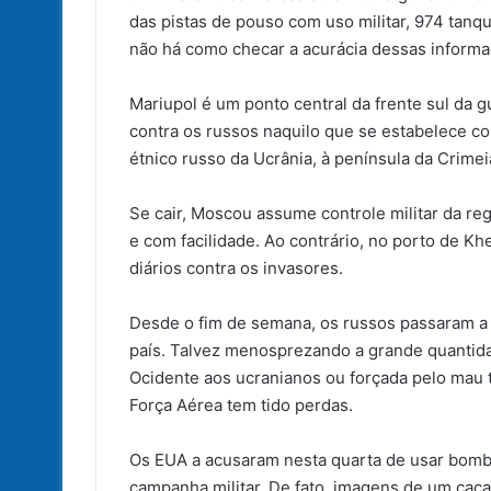
das pistas de pouso com uso militar, 974 tanq
não há como checar a acurácia dessas informa
Mariupol é um ponto central da frente sul da 
contra os russos naquilo que se estabelece co
étnico russo da Ucrânia, à península da Crime
Se cair, Moscou assume controle militar da reg
e com facilidade. Ao contrário, no porto de Kh
diários contra os invasores.
Desde o fim de semana, os russos passaram a 
país. Talvez menosprezando a grande quantida
Ocidente aos ucranianos ou forçada pelo mau t
Força Aérea tem tido perdas.
Os EUA a acusaram nesta quarta de usar bombas
campanha militar. De fato, imagens de um ca