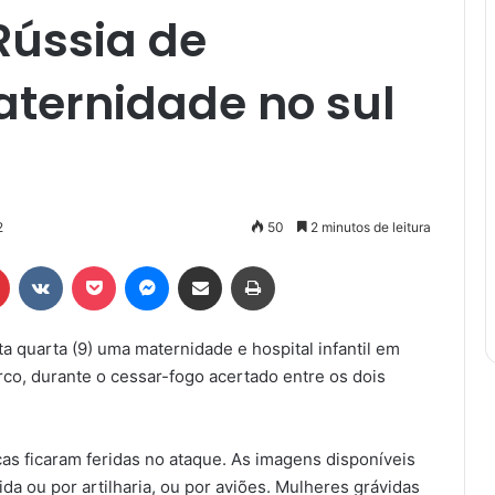
Rússia de
ternidade no sul
2
50
2 minutos de leitura
r
Pinterest
VK
Pocket
Messenger
Compartilhar via e-mail
Imprimir
 quarta (9) uma maternidade e hospital infantil em
rco, durante o cessar-fogo acertado entre os dois
as ficaram feridas no ataque. As imagens disponíveis
ida ou por artilharia, ou por aviões. Mulheres grávidas