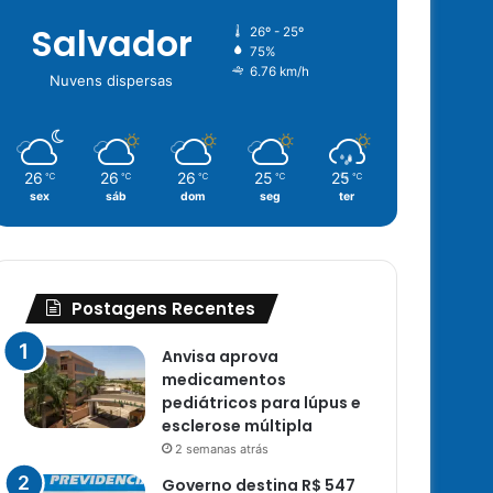
Salvador
26º - 25º
75%
6.76 km/h
Nuvens dispersas
26
26
26
25
25
℃
℃
℃
℃
℃
sex
sáb
dom
seg
ter
Postagens Recentes
Anvisa aprova
medicamentos
pediátricos para lúpus e
esclerose múltipla
2 semanas atrás
Governo destina R$ 547