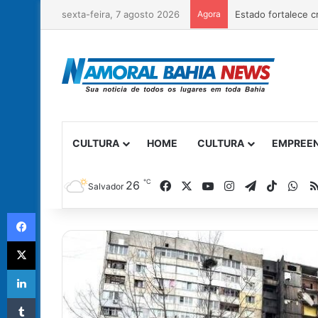
sexta-feira, 7 agosto 2026
Agora
Governo da Bahia e
CULTURA
HOME
CULTURA
EMPREE
℃
Facebook
X
YouTube
Instagram
Telegram
TikTok
Wh
26
Salvador
Facebook
X
Linkedin
Tumblr