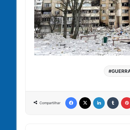
GUERR
Facebook
X
Linkedin
Tumbl
Compartilhar