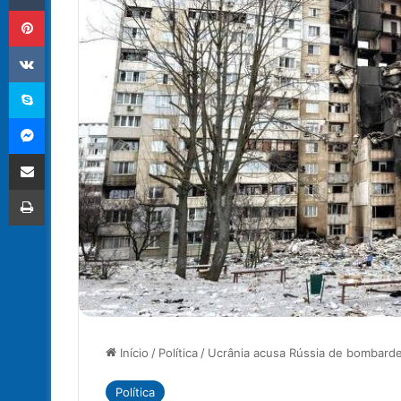
Pinterest
VK
Skype
Messenger
Compartilhar via e-mail
Imprimir
Início
/
Política
/
Ucrânia acusa Rússia de bombarde
Política