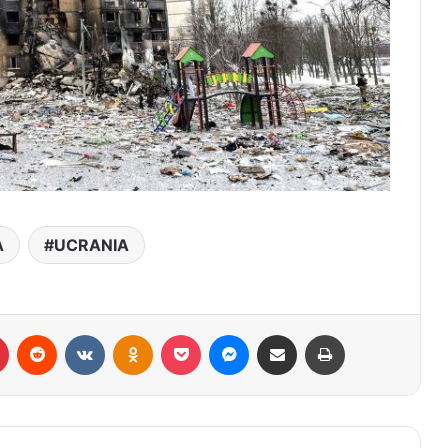
A
UCRANIA
r
Pinterest
Reddit
VK
OK
Pocket
Messenger
Compartilhar via e-mail
Imprimir