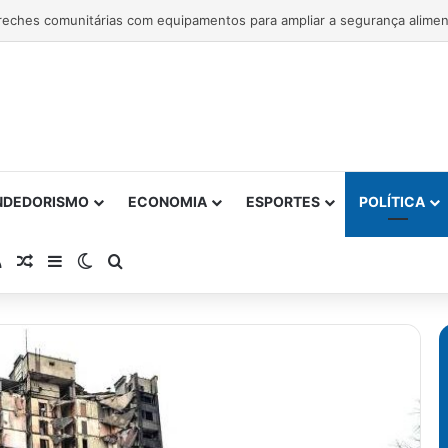
ntrega 1ª etapa da requalificação do Parque Metropolitano de Pituaçu
NDEDORISMO
ECONOMIA
ESPORTES
POLÍTICA
atsApp
RSS
Artigo Aleatório
Barra Lateral
Switch skin
Procurar por