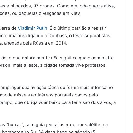
ues e blindados, 97 drones. Como em toda guerra ativa,
ções, ou daquelas divulgadas em Kiev.
guerra de
Vladimir Putin
. É o último bastião a resistir
mo uma área ligando o Donbass, o leste separatistas
ia, anexada pela Rússia em 2014.
ião, o que naturalmente não significa que a administre
erson, mais a leste, a cidade tomada vive protestos
empregar sua aviação tática de forma mais intensa no
de de mísseis antiaéreos portáteis dados pelo
empo, que obriga voar baixo para ter visão dos alvos, a
 “burras”, sem guiagem a laser ou por satélite, na
ça-bombardeiro Su-34 derrubado no sábado (5)