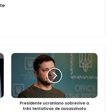
te
Presidente
ucraniano
sobrevive
a
três
tentativas
de
assassinato
Presidente ucraniano sobrevive a
três tentativas de assassinato