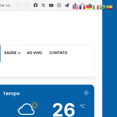
Facebook
X
YouTube
Instagram
Telegram
TikTok
WhatsApp
RSS
SAÚDE
AO VIVO
CONTATO
Tempo
26
℃