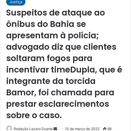
Justiça
Suspeitos de ataque ao
ônibus do Bahia se
apresentam à polícia;
advogado diz que clientes
soltaram fogos para
incentivar timeDupla, que é
integrante da torcida
Bamor, foi chamada para
prestar esclarecimentos
sobre o caso.
Mande
Redação Lazaro Duarte
10 de março de 2022
98