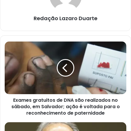
Redação Lazaro Duarte
Exames
gratuitos
de
DNA
são
realizados
no
sábado,
em
Exames gratuitos de DNA são realizados no
Salvador;
ação
sábado, em Salvador; ação é voltada para o
é
reconhecimento de paternidade
voltada
para
Governo
o
estudará