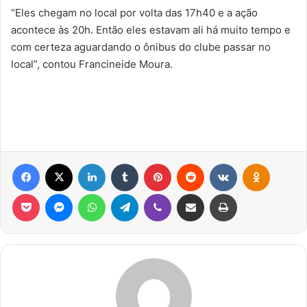
“Eles chegam no local por volta das 17h40 e a ação
acontece às 20h. Então eles estavam ali há muito tempo e
com certeza aguardando o ônibus do clube passar no
local”, contou Francineide Moura.
Facebook
X
Linkedin
Tumblr
Pinterest
Reddit
VK
OK
Pocket
Messenger
WhatsApp
Telegram
Viber
Compartilhar via e-mail
Imprimir