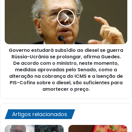
reconhecimento
subsídio
de
ao
paternidade
diesel
se
guerra
Rússia-
Ucrânia
Governo estudará subsídio ao diesel se guerra
se
prolongar,
Rússia-Ucrânia se prolongar, afirma Guedes.
afirma
De acordo com o ministro, neste momento,
Guedes.
medidas aprovadas pelo Senado, como a
De
alteração na cobrança do ICMS e a isenção de
acordo
PIS-Cofins sobre o diesel, são suficientes para
com
amortecer o preço.
o
ministro,
neste
momento,
Artigos relacionados
medidas
aprovadas
pelo