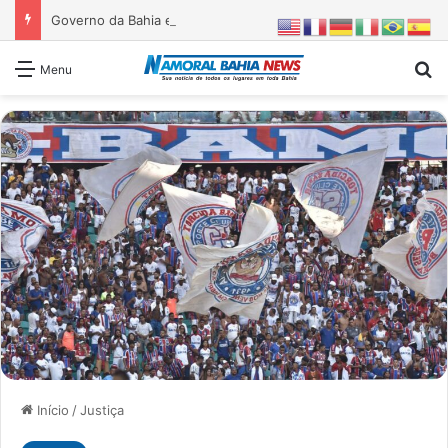
Governo da Bahia entrega 1ª etapa da requalificação do Parque Metropolitano de Pituaçu
Pr
Menu
Início
/
Justiça