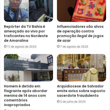
Senado,
como
a
alteração
na
Repórter da TV Bahia é
Influenciadores são alvos
cobrança
ameaçado ao vivo por
de operação contra
do
traficantes no Nordeste
promoção ilegal de jogos
ICMS
de Amaralina
de azar
e
11 de agosto de 2025
7 de agosto de 2025
a
isenção
de
PIS-
Cofins
sobre
o
Homem é detido em
Arquidiocese de Salvador
diesel,
flagrante após abordar
emite aviso sobre suposto
são
menina de 14 anos com
sacerdote fraudulento
suficientes
comentários
para
5 de julho de 2024
inapropriados
amortecer