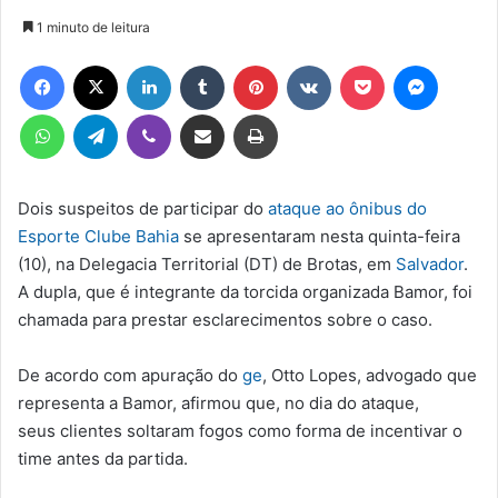
um
1 minuto de leitura
e-
Facebook
X
Linkedin
Tumblr
Pinterest
VK
Pocket
Messen
mail
WhatsApp
Telegram
Viber
Compartilhar via e-mail
Imprimir
Dois suspeitos de participar do
ataque ao ônibus do
Esporte Clube Bahia
se apresentaram nesta quinta-feira
(10), na Delegacia Territorial (DT) de Brotas, em
Salvador
.
A dupla, que é integrante da torcida organizada Bamor, foi
chamada para prestar esclarecimentos sobre o caso.
De acordo com apuração do
ge
, Otto Lopes, advogado que
representa a Bamor, afirmou que, no dia do ataque,
seus clientes soltaram fogos como forma de incentivar o
time antes da partida.