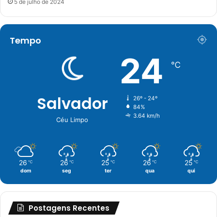
5 de julho de 2024
o
preço.
Tempo
24
℃
Salvador
26º - 24º
84%
3.64 km/h
Céu Limpo
26
26
25
26
25
℃
℃
℃
℃
℃
dom
seg
ter
qua
qui
Postagens Recentes