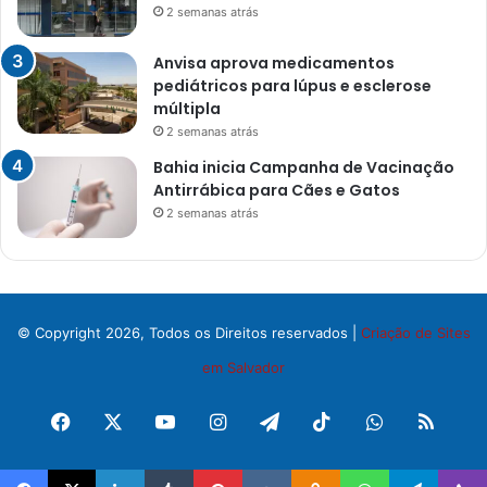
2 semanas atrás
Anvisa aprova medicamentos
pediátricos para lúpus e esclerose
múltipla
2 semanas atrás
Bahia inicia Campanha de Vacinação
Antirrábica para Cães e Gatos
2 semanas atrás
© Copyright 2026, Todos os Direitos reservados |
Criação de Sites
em Salvador
Facebook
X
YouTube
Instagram
Telegram
TikTok
WhatsApp
RSS