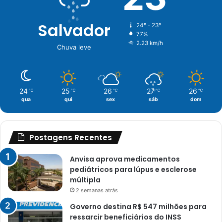
Salvador
24º - 23º
77%
2.23 km/h
Chuva leve
24
25
26
27
26
℃
℃
℃
℃
℃
qua
qui
sex
sáb
dom
Postagens Recentes
Anvisa aprova medicamentos
pediátricos para lúpus e esclerose
múltipla
2 semanas atrás
Governo destina R$ 547 milhões para
ressarcir beneficiários do INSS