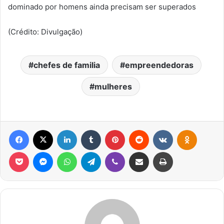
dominado por homens ainda precisam ser superados
(Crédito: Divulgação)
chefes de familia
empreendedoras
mulheres
Facebook
X
Linkedin
Tumblr
Pinterest
Reddit
VK
OK
Pocket
Messenger
WhatsApp
Telegram
Viber
Compartilhar via e-mail
Imprimir