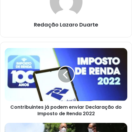
Redação Lazaro Duarte
Contribuintes
já
podem
enviar
Declaração
do
Imposto
de
Renda
Contribuintes já podem enviar Declaração do
2022
Imposto de Renda 2022
Deputado
Jacó