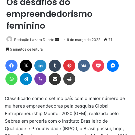
Os desafios do
empreendedorismo
feminino
Mande
Redação Lazaro Duarte
9 de março de 2022
71
um
5 minutos de leitura
e-
Facebook
X
Linkedin
Tumblr
Pinterest
VK
Pocket
Messen
mail
WhatsApp
Telegram
Viber
Compartilhar via e-mail
Imprimir
Classificado como o sétimo país com o maior número de
mulheres empreendedoras pela pesquisa Global
Entrepreneurship Monitor 2020 (GEM), realizada pelo
Sebrae em parceria com o Instituto Brasileiro de
Qualidade e Produtividade (IBPQ ), o Brasil possui, hoje,