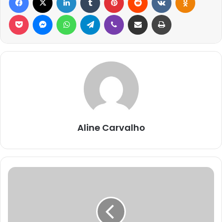
Pocket
Messenger
WhatsApp
Telegram
Viber
Compartilhar via e-mail
Imprimir
Aline Carvalho
КРАКЕН
ONION
KRAKEN
САЙТ
ЗЕРКАЛО