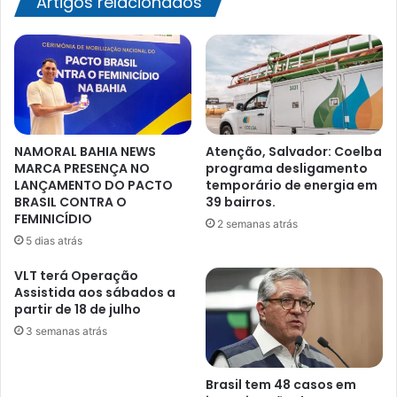
Artigos relacionados
NAMORAL BAHIA NEWS
Atenção, Salvador: Coelba
MARCA PRESENÇA NO
programa desligamento
LANÇAMENTO DO PACTO
temporário de energia em
BRASIL CONTRA O
39 bairros.
FEMINICÍDIO
2 semanas atrás
5 dias atrás
VLT terá Operação
Assistida aos sábados a
partir de 18 de julho
3 semanas atrás
Brasil tem 48 casos em