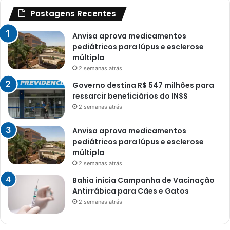
Postagens Recentes
Anvisa aprova medicamentos
pediátricos para lúpus e esclerose
múltipla
2 semanas atrás
Governo destina R$ 547 milhões para
ressarcir beneficiários do INSS
2 semanas atrás
Anvisa aprova medicamentos
pediátricos para lúpus e esclerose
múltipla
2 semanas atrás
Bahia inicia Campanha de Vacinação
Antirrábica para Cães e Gatos
2 semanas atrás