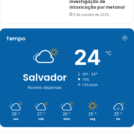
investigação de
intoxicação por metanol
2 de outubro de 2025
Tempo
24
℃
Salvador
26º - 24º
79%
1.55 km/h
Nuvens dispersas
26
27
26
25
25
℃
℃
℃
℃
℃
sex
sáb
dom
seg
ter