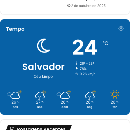
2 de outubro de 2025
Tempo
24
℃
Salvador
26º - 23º
78%
3.26 km/h
Céu Limpo
26
27
26
26
26
℃
℃
℃
℃
℃
sex
sáb
dom
seg
ter
Postagens Recentes