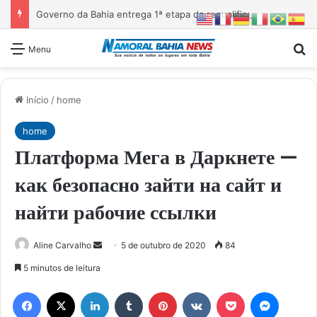
Governo da Bahia entrega 1ª etapa da requalificação do Parque Metropolitano de Pituaçu
Pr
Menu
Início
/
home
home
Платформа Мега в Даркнете —
как безопасно зайти на сайт и
найти рабочие ссылки
Mande
Aline Carvalho
5 de outubro de 2020
84
um
5 minutos de leitura
e-
Facebook
X
Linkedin
Tumblr
Pinterest
VK
Pocket
Messen
mail