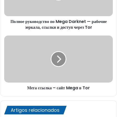
рабочие
зеркала,
ссылки
Полное руководство по Mega Darknet — рабочие
и
доступ
зеркала, ссылки и доступ через Tor
через
Tor
Мега
ссылка
–
сайт
Mega
в
Tor
Мега ссылка – сайт Mega в Tor
Artigos relacionados