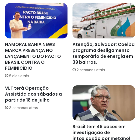
NAMORAL BAHIA NEWS
Atenção, Salvador: Coelba
MARCA PRESENÇA NO
programa desligamento
LANÇAMENTO DO PACTO
temporário de energia em
BRASIL CONTRA O
39 bairros.
FEMINICÍDIO
2 semanas atrás
5 dias atrás
VLT terá Operação
Assistida aos sábados a
partir de 18 de julho
3 semanas atrás
Brasil tem 48 casos em
investigação de
intoxicação por metanol