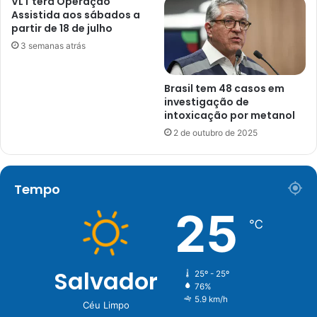
VLT terá Operação
Assistida aos sábados a
partir de 18 de julho
3 semanas atrás
Brasil tem 48 casos em
investigação de
intoxicação por metanol
2 de outubro de 2025
Tempo
25
℃
Salvador
25º - 25º
76%
5.9 km/h
Céu Limpo