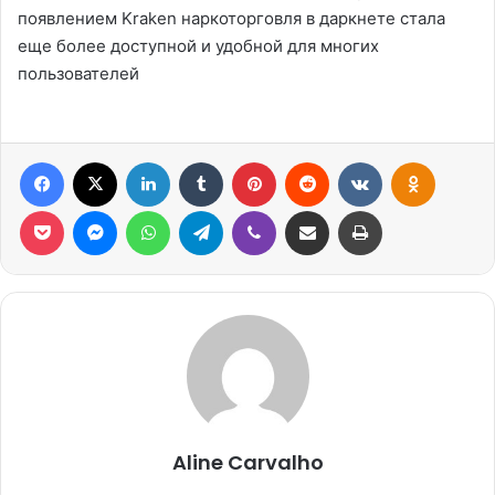
появлением Kraken наркоторговля в даркнете стала
еще более доступной и удобной для многих
пользователей
Facebook
X
Linkedin
Tumblr
Pinterest
Reddit
VK
OK
Pocket
Messenger
WhatsApp
Telegram
Viber
Compartilhar via e-mail
Imprimir
Aline Carvalho