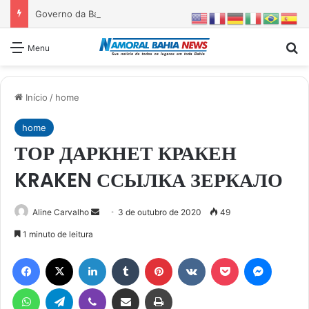
Governo da Bahia entrega 1ª etapa da requalificação do Parque Metropolitano de Pituaçu
Pr
Menu
Início
/
home
home
ТОР ДАРКНЕТ КРАКЕН
KRAKEN ССЫЛКА ЗЕРКАЛО
Mande
Aline Carvalho
3 de outubro de 2020
49
um
1 minuto de leitura
e-
Facebook
X
Linkedin
Tumblr
Pinterest
VK
Pocket
Messen
mail
WhatsApp
Telegram
Viber
Compartilhar via e-mail
Imprimir