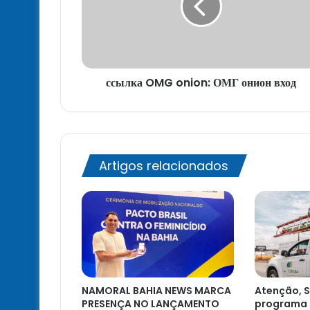
онион
вход
ссылка OMG onion: ОМГ онион вход
Artigos relacionados
NAMORAL BAHIA NEWS MARCA
Atenção, S
PRESENÇA NO LANÇAMENTO
programa 