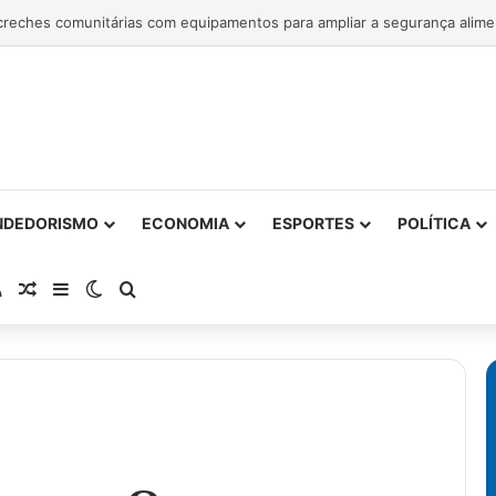
NDEDORISMO
ECONOMIA
ESPORTES
POLÍTICA
atsApp
RSS
Artigo Aleatório
Barra Lateral
Switch skin
Procurar por