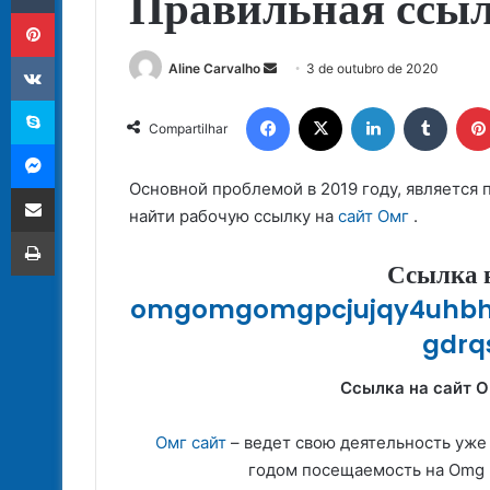
Правильная ссыл
Pinterest
VK
Mande
Aline Carvalho
3 de outubro de 2020
um
Skype
Facebook
X
Linkedin
Tumbl
e-
Compartilhar
Messenger
mail
Основной проблемой в 2019 году, является 
Compartilhar via e-mail
найти рабочую ссылку на
сайт Омг
.
Imprimir
Ссылка 
omgomgomgpcjujqy4uhbh
gdrq
Ссылка на сайт O
Омг сайт
– ведет свою деятельность уже 
годом посещаемость на Omg 