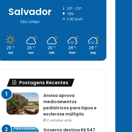
Salvador
25º - 23º
79%
2.82 km/h
Céu Limpo
25
26
26
26
26
℃
℃
℃
℃
℃
qui
sex
sáb
dom
seg
Postagens Recentes
Anvisa aprova
medicamentos
pediátricos para lúpus e
esclerose múltipla
2 semanas atrás
Governo destina R$ 547