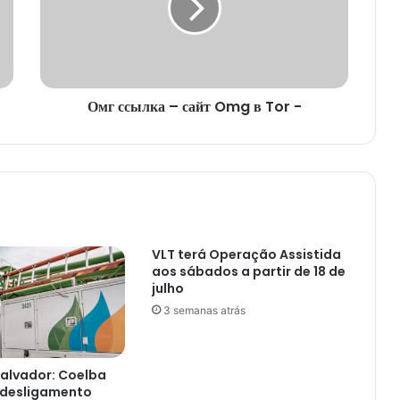
Omg
в
Tor
-
Омг ссылка – сайт Omg в Tor -
VLT terá Operação Assistida
aos sábados a partir de 18 de
julho
3 semanas atrás
alvador: Coelba
desligamento