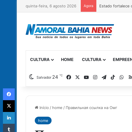
quinta-feira, 6 agosto 2026
Agora
CULTURA
HOME
CULTURA
EMPREE
℃
Facebook
X
YouTube
Instagram
Telegram
TikTok
Wh
24
Salvador
Facebook
X
Início
/
home
/
Правильная ссылка на Омг
Linkedin
home
Tumblr