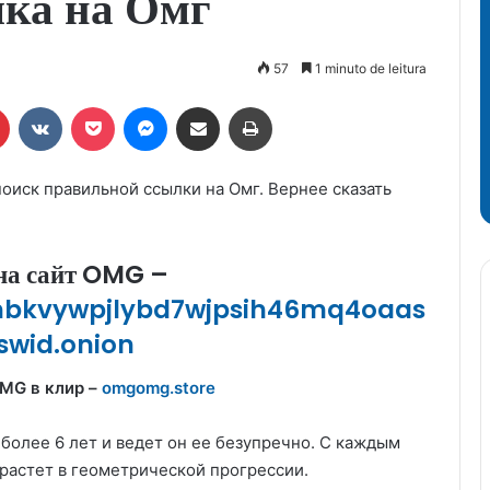
ка на Омг
57
1 minuto de leitura
r
Pinterest
VK
Pocket
Messenger
Compartilhar via e-mail
Imprimir
поиск правильной ссылки на Омг. Вернее сказать
на сайт OMG –
bkvywpjlybd7wjpsih46mq4oaas
swid.onion
MG в клир –
omgomg.store
более 6 лет и ведет он ее безупречно. С каждым
растет в геометрической прогрессии.