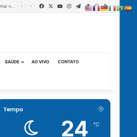
Facebook
X
YouTube
Instagram
Telegram
TikTok
WhatsApp
RSS
Estado fortalece creches comunitárias com equipamentos para ampliar a segurança alimentar na primeira infância
SAÚDE
AO VIVO
CONTATO
Tempo
24
℃