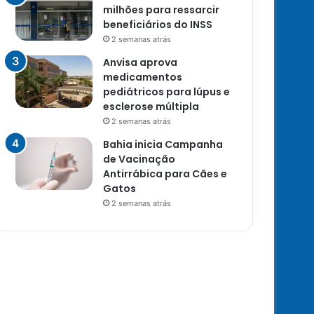
milhões para ressarcir
beneficiários do INSS
2 semanas atrás
Anvisa aprova
medicamentos
pediátricos para lúpus e
esclerose múltipla
2 semanas atrás
Bahia inicia Campanha
de Vacinação
Antirrábica para Cães e
Gatos
2 semanas atrás