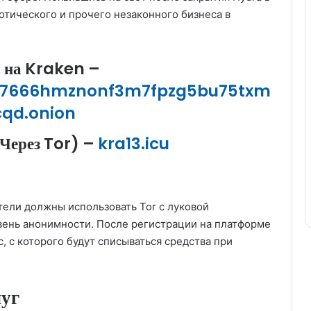
котического и прочего незаконного бизнеса в
 на Kraken
–
nf7666hmznonf3m7fpzg5bu75txm
cqd.onion
(Через Tor) –
kra13.icu
атели должны использовать Tor с луковой
вень анонимности. После регистрации на платформе
, с которого будут списываться средства при
луг