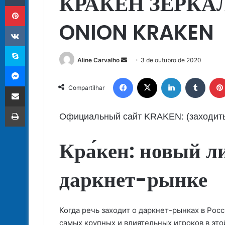
КРАКЕН ЗЕРКА
Pinterest
ONION KRAKEN
VK
Skype
Mande
Aline Carvalho
3 de outubro de 2020
Messenger
um
Facebook
X
Linkedin
Tumbl
e-
Compartilhar via e-mail
Compartilhar
mail
Imprimir
Официальный сайт KRAKEN: (заходить 
Кра́кен: новый л
даркнет-рынке
Когда речь заходит о даркнет-рынках в Рос
самых крупных и влиятельных игроков в это