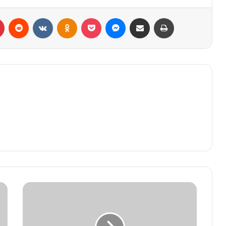
r
Pinterest
Reddit
VK
OK
Pocket
Messenger
Compartilhar via e-mail
Imprimir
МАРКЕТ
ЗЕРКАЛО
ТОР
ДАРКНЕТ