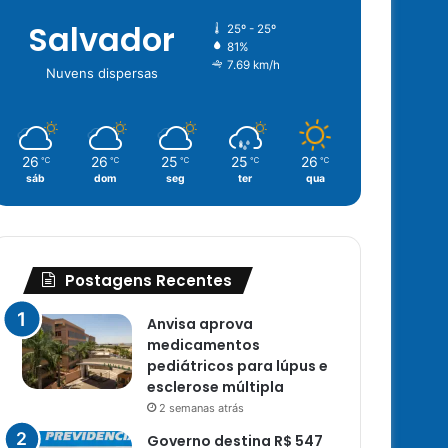
Salvador
25º - 25º
81%
7.69 km/h
Nuvens dispersas
26
26
25
25
26
℃
℃
℃
℃
℃
sáb
dom
seg
ter
qua
Postagens Recentes
Anvisa aprova
medicamentos
pediátricos para lúpus e
esclerose múltipla
2 semanas atrás
Governo destina R$ 547