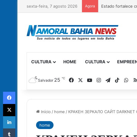
sexta-feira, 7 agosto 2026
Agora
CULTURA
HOME
CULTURA
EMPREE
℃
Facebook
X
YouTube
Instagram
Telegram
TikTok
Wh
25
Salvador
Facebook
X
Início
/
home
/
КРАКЕН ЗЕРКАЛО САЙТ DARKNET 
Linkedin
home
Tumblr