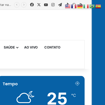
Facebook
X
YouTube
Instagram
Telegram
TikTok
WhatsApp
RSS
Estado fortalece creches comunitárias com equipamentos para ampliar a segurança alimentar na primeira infância
SAÚDE
AO VIVO
CONTATO
Tempo
25
℃