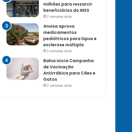
milhões para ressarcir
beneficiários do INSS
2 semanas atrás
Anvisa aprova
medicamentos
pediátricos para lúpus e
esclerose múltipla
2 semanas atrás
Bahia inicia Campanha
de Vacinação
Antirrábica para Cães e
Gatos
2 semanas atrás