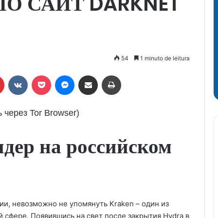
ЛО САЙТ DARKNET
54
1 minuto de leitura
r
Pinterest
VK
Pocket
Messenger
Compartilhar via e-mail
Imprimir
через Tor Browser)
идер на российском
сии, невозможно не упомянуть Kraken – один из
й сфере. Появившись на свет после закрытия Hydra в