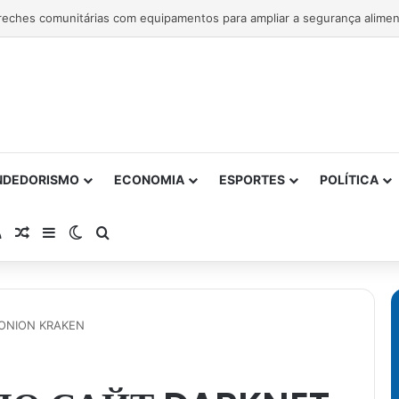
NDEDORISMO
ECONOMIA
ESPORTES
POLÍTICA
atsApp
RSS
Artigo Aleatório
Barra Lateral
Switch skin
Procurar por
ONION KRAKEN