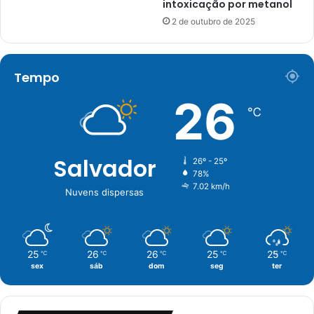
intoxicação por metanol
2 de outubro de 2025
Tempo
26
℃
Salvador
26º - 25º
78%
7.02 km/h
Nuvens dispersas
25
26
26
25
25
℃
℃
℃
℃
℃
sex
sáb
dom
seg
ter