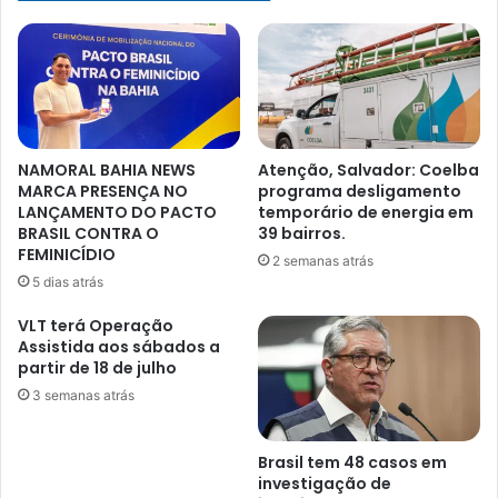
NAMORAL BAHIA NEWS
Atenção, Salvador: Coelba
MARCA PRESENÇA NO
programa desligamento
LANÇAMENTO DO PACTO
temporário de energia em
BRASIL CONTRA O
39 bairros.
FEMINICÍDIO
2 semanas atrás
5 dias atrás
VLT terá Operação
Assistida aos sábados a
partir de 18 de julho
3 semanas atrás
Brasil tem 48 casos em
investigação de