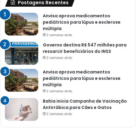
Postagens Recentes
Anvisa aprova medicamentos
pediátricos para lúpus e esclerose
múltipla
2 semanas atrás
Governo destina R$ 547 milhões para
ressarcir beneficiários do INSS
2 semanas atrás
Anvisa aprova medicamentos
pediátricos para lúpus e esclerose
múltipla
2 semanas atrás
Bahia inicia Campanha de Vacinação
Antirrábica para Cães e Gatos
2 semanas atrás