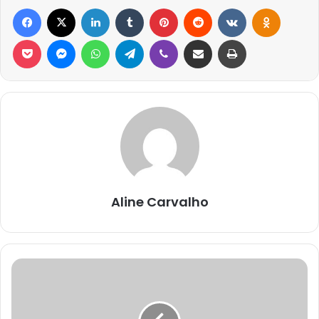
Facebook
X
Linkedin
Tumblr
Pinterest
Reddit
VK
OK
Pocket
Messenger
WhatsApp
Telegram
Viber
Compartilhar via e-mail
Imprimir
Aline Carvalho
TOR
САЙТ
ONION
ЗЕРКАЛО