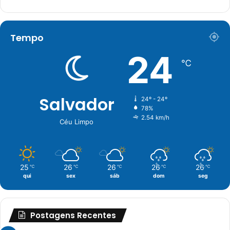
Tempo
24
℃
Salvador
24º - 24º
78%
2.54 km/h
Céu Limpo
25
26
26
26
26
℃
℃
℃
℃
℃
qui
sex
sáb
dom
seg
Postagens Recentes