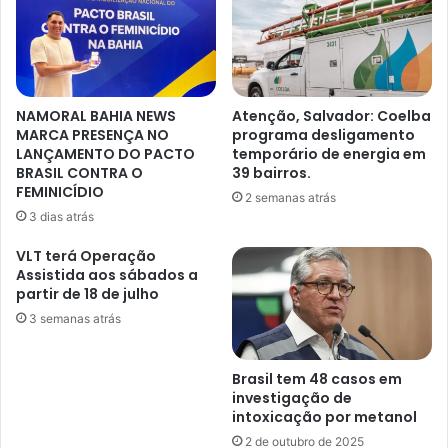
NAMORAL BAHIA NEWS
Atenção, Salvador: Coelba
MARCA PRESENÇA NO
programa desligamento
LANÇAMENTO DO PACTO
temporário de energia em
BRASIL CONTRA O
39 bairros.
FEMINICÍDIO
2 semanas atrás
3 dias atrás
VLT terá Operação
Assistida aos sábados a
partir de 18 de julho
3 semanas atrás
Brasil tem 48 casos em
investigação de
intoxicação por metanol
2 de outubro de 2025