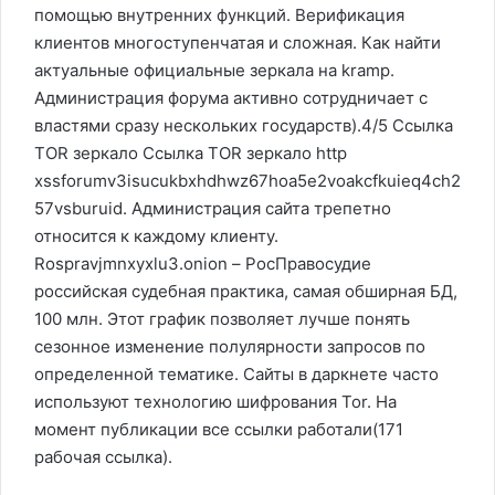
помощью внутренних функций. Верификация
клиентов многоступенчатая и сложная. Как найти
актуальные официальные зеркала на kramp.
Администрация форума активно сотрудничает с
властями сразу нескольких государств).4/5 Ссылка
TOR зеркало Ссылка TOR зеркало http
xssforumv3isucukbxhdhwz67hoa5e2voakcfkuieq4ch2
57vsburuid. Администрация сайта трепетно
относится к каждому клиенту.
Rospravjmnxyxlu3.onion – РосПравосудие
российская судебная практика, самая обширная БД,
100 млн. Этот график позволяет лучше понять
сезонное изменение полулярности запросов по
определенной тематике. Сайты в даркнете часто
используют технологию шифрования Tor. На
момент публикации все ссылки работали(171
рабочая ссылка).