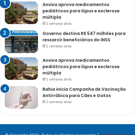
Anvisa aprova medicamentos
pediátricos para lúpus e esclerose
múltipla
2 semanas atrás
Governo destina R$ 547 milhões para
ressarcir beneficiários do INSS
2 semanas atrás
Anvisa aprova medicamentos
pediátricos para lúpus e esclerose
múltipla
2 semanas atrás
Bahia inicia Campanha de Vacinação
Antirrábica para Cães e Gatos
2 semanas atrás
© Copyright 2026, Todos os Direitos reservados |
Criação de Sites