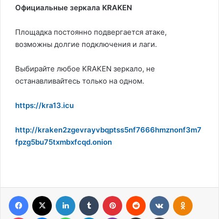
Официальные зеркала KRAKEN
Площадка постоянно подвергается атаке,
возможны долгие подключения и лаги.
Выбирайте любое KRAKEN зеркало, не
останавливайтесь только на одном.
https://kra13.icu
http://kraken2zgevrayvbqptss5nf7666hmznonf3m7
fpzg5bu75txmbxfcqd.onion
Facebook
X
Linkedin
Tumblr
Pinterest
Reddit
VK
OK
Pocket
Messenger
WhatsApp
Telegram
Viber
Compartilhar via e-mail
Imprimir