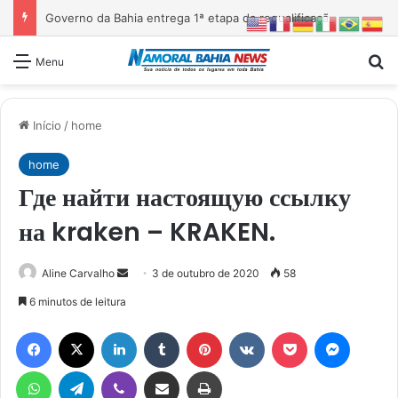
Governo da Bahia entrega 1ª etapa da requalificação do Parque Metropolitano de Pituaçu
Pr
Menu
Início
/
home
home
Где найти настоящую ссылку
на kraken – KRAKEN.
Mande
Aline Carvalho
3 de outubro de 2020
58
um
6 minutos de leitura
e-
Facebook
X
Linkedin
Tumblr
Pinterest
VK
Pocket
Messen
mail
WhatsApp
Telegram
Viber
Compartilhar via e-mail
Imprimir