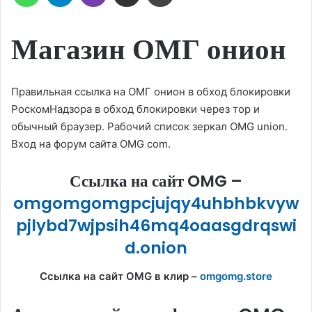
Магазин ОМГ онион
Правильная ссылка на ОМГ онион в обход блокировки
РоскомНадзора в обход блокировки через тор и
обычный браузер. Рабочий список зеркал OMG union.
Вход на форум сайта OMG com.
Ссылка на сайт OMG –
omgomgomgpcjujqy4uhbhbkvyw
pjlybd7wjpsih46mq4oaasgdrqswi
d.onion
Ссылка на сайт OMG в клир –
omgomg.store