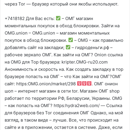
через Tor — браузер который они якобы используют.
+7418182 Для Вас есть:
– ОМГ магазин
моментальных покупок в обход блокировки. Зайти на
OMG.union – OMG.union – магазин моментальных
покупок в обход блокировки.
– OMG – как правильно
добавлять сайт на закладки;
– гидроденьги.рф –
рабочее зеркало ОМГ. Как зайти на ОМГ? Onion ссылка
на OMG для Тор браузера: kripter.OMG-ru20.com
Анонимность и скорость на. Как создать закладку в тор
браузере попасть на ОМГ – что Как зайти на ОМГ?ОМГ
сайт: https:OMG.onion/market/298
. ОМГ онион
шоп – интернет магазин в сети tor. Магазин ОМГ shop
работает по территории РФ, Беларусии, Украины. OMG
– как попасть на ОМГ? https:hydrа2web.cоm/ — Ссылка
для браузеров без Tor соединения ОМГ Однако, на мой
взгляд, в таком виде – лучше. Все, что происходит на
сайте и в приложении, остается в системе. Даже, если