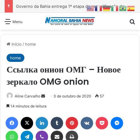
Governo da Bahia entrega 1ª etapa da requalificação do Parque Metropolitano de Pituaçu
Pr
Menu
Início
/
home
home
Ссылка онион ОМГ – Новое
зеркало OMG onion
Mande
Aline Carvalho
3 de outubro de 2020
57
um
14 minutos de leitura
e-
Facebook
X
Linkedin
Tumblr
Pinterest
VK
Pocket
Messen
mail
WhatsApp
Telegram
Viber
Compartilhar via e-mail
Imprimir