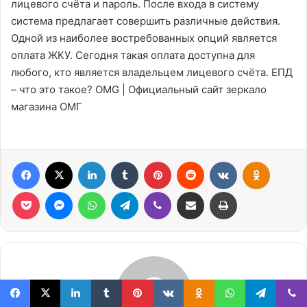
лицевого счёта и пароль. После входа в систему
система предлагает совершить различные действия.
Одной из наиболее востребованных опций является
оплата ЖКУ. Сегодня такая оплата доступна для
любого, кто является владельцем лицевого счёта. ЕПД
– что это такое? OMG | Официальный сайт зеркало
магазина ОМГ
Facebook
X
Linkedin
Tumblr
Pinterest
Reddit
VK
OK
Pocket
Messenger
WhatsApp
Telegram
Viber
Compartilhar via e-mail
Imprimir
Facebook
X
Linkedin
Tumblr
Pinterest
VK
OK
WhatsApp
Telegram
Viber