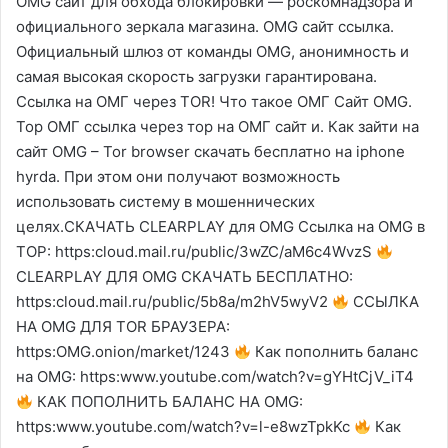
OMG сайт для обхода блокировки — роскомнадзора и
официального зеркала магазина. OMG сайт ссылка.
Официальный шлюз от команды OMG, анонимность и
самая высокая скорость загрузки гарантирована.
Ссылка на ОМГ через TOR! Что такое ОМГ Сайт OMG.
Тор ОМГ ссылка через тор на ОМГ сайт и. Как зайти на
сайт OMG – Tor browser скачать бесплатно на iphone
hyrda. При этом они получают возможность
использовать систему в мошеннических
целях.СКАЧАТЬ CLEARPLAY для OMG Ссылка на OMG в
ТОР: https:cloud.mail.ru/public/3wZC/aM6c4WvzS
CLEARPLAY ДЛЯ OMG СКАЧАТЬ БЕСПЛАТНО:
https:cloud.mail.ru/public/5b8a/m2hV5wyV2
ССЫЛКА
НА OMG ДЛЯ TOR БРАУЗЕРА:
https:OMG.onion/market/1243
Как пополнить баланс
на OMG: https:www.youtube.com/watch?v=gYHtCjV_iT4
КАК ПОПОЛНИТЬ БАЛАНС НА OMG:
https:www.youtube.com/watch?v=l-e8wzTpkKc
Как