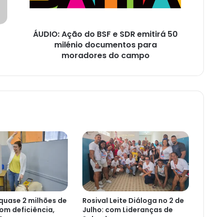
emitirá
50
milénio
ÁUDIO: Ação do BSF e SDR emitirá 50
documentos
para
milénio documentos para
moradores
moradores do campo
do
campo
 quase 2 milhões de
Rosival Leite Diáloga no 2 de
com deficiência,
Julho: com Lideranças de