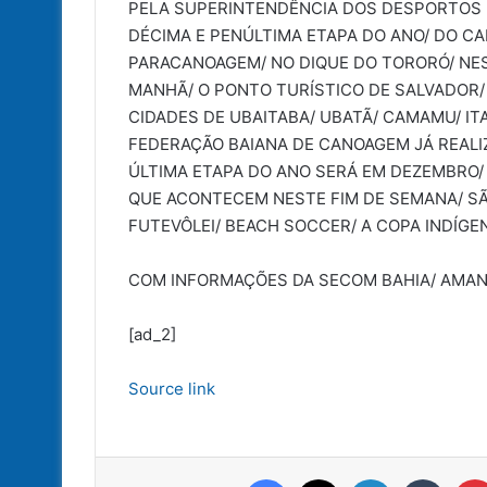
PELA SUPERINTENDÊNCIA DOS DESPORTOS D
DÉCIMA E PENÚLTIMA ETAPA DO ANO/ DO C
PARACANOAGEM/ NO DIQUE DO TORORÓ/ NEST
MANHÃ/ O PONTO TURÍSTICO DE SALVADOR/
CIDADES DE UBAITABA/ UBATÃ/ CAMAMU/ ITA
FEDERAÇÃO BAIANA DE CANOAGEM JÁ REALIZ
ÚLTIMA ETAPA DO ANO SERÁ EM DEZEMBRO/ 
QUE ACONTECEM NESTE FIM DE SEMANA/ SÃO
FUTEVÔLEI/ BEACH SOCCER/ A COPA INDÍGEN
COM INFORMAÇÕES DA SECOM BAHIA/ AMAND
[ad_2]
Source link
Facebook
X
Linkedin
Tumbl