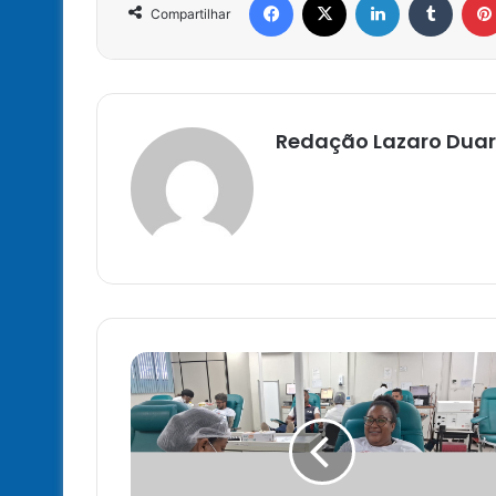
Compartilhar
Redação Lazaro Duar
Hemoba
celebra
Dia
Vernáculo
do
Doador