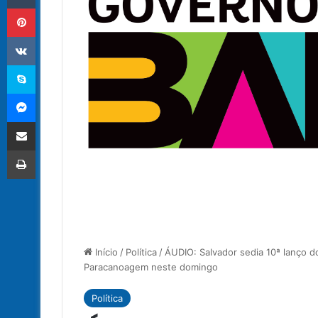
Pinterest
VK
Skype
Messenger
Compartilhar via e-mail
Imprimir
Início
/
Política
/
ÁUDIO: Salvador sedia 10ª lanço
Paracanoagem neste domingo
Política