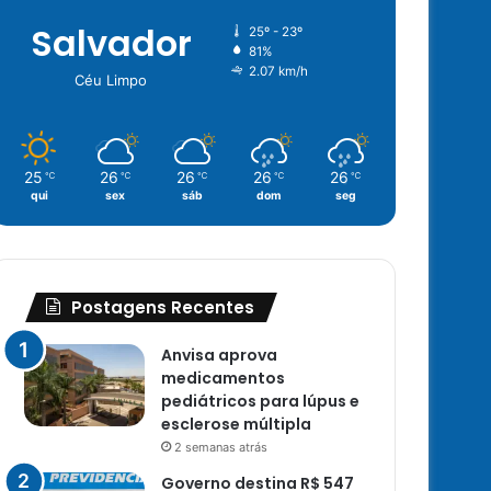
Salvador
25º - 23º
81%
2.07 km/h
Céu Limpo
25
26
26
26
26
℃
℃
℃
℃
℃
qui
sex
sáb
dom
seg
Postagens Recentes
Anvisa aprova
medicamentos
pediátricos para lúpus e
esclerose múltipla
2 semanas atrás
Governo destina R$ 547