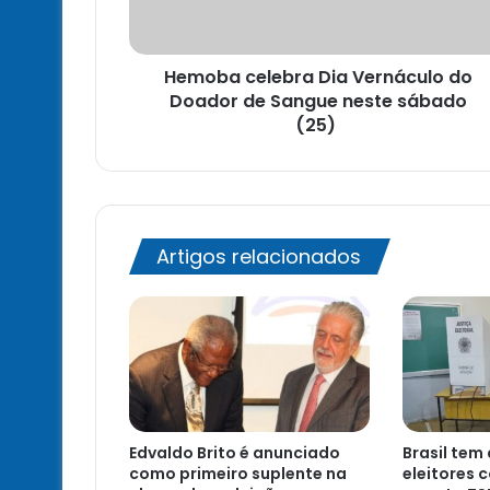
de
Sangue
neste
Hemoba celebra Dia Vernáculo do
sábado
(25)
Doador de Sangue neste sábado
(25)
Artigos relacionados
Edvaldo Brito é anunciado
Brasil tem
como primeiro suplente na
eleitores 