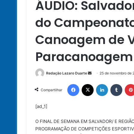
ÁUDIO: Salvador
do Campeonato
Canoagem de V
Paracanoagem 
Mande
Redação Lazaro Duarte
25 de novembro de 
um
Facebook
X
Linkedin
Tumbl
e-
Compartilhar
mail
[ad_1]
O FINAL DE SEMANA EM SALVADOR/ E REGI
PROGRAMAÇÃO DE COMPETIÇÕES ESPORTIVA