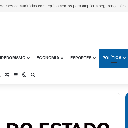
NDEDORISMO
ECONOMIA
ESPORTES
POLÍTICA
atsApp
RSS
Artigo Aleatório
Barra Lateral
Switch skin
Procurar por