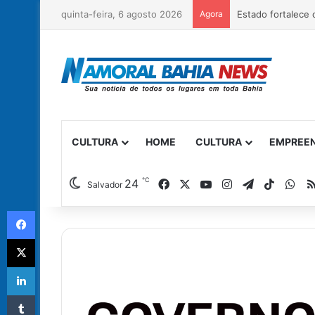
quinta-feira, 6 agosto 2026
Agora
CULTURA
HOME
CULTURA
EMPREE
℃
Facebook
X
YouTube
Instagram
Telegram
TikTok
Wh
24
Salvador
Facebook
X
Linkedin
Tumblr