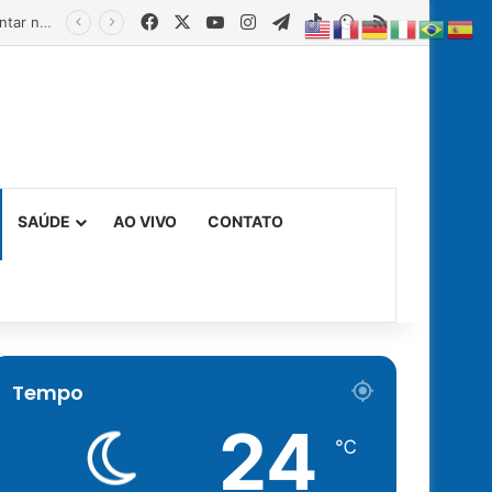
Facebook
X
YouTube
Instagram
Telegram
TikTok
WhatsApp
RSS
Estado fortalece creches comunitárias com equipamentos para ampliar a segurança alimentar na primeira infância
SAÚDE
AO VIVO
CONTATO
Tempo
24
℃