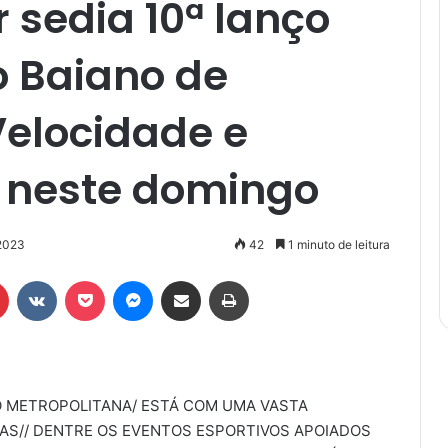
 sedia 10ª lanço
 Baiano de
elocidade e
neste domingo
2023
42
1 minuto de leitura
r
Pinterest
VK
Pocket
Messenger
Compartilhar via e-mail
Imprimir
ÃO METROPOLITANA/ ESTÁ COM UMA VASTA
S// DENTRE OS EVENTOS ESPORTIVOS APOIADOS