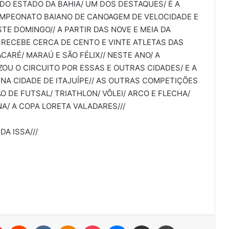
O ESTADO DA BAHIA/ UM DOS DESTAQUES/ É A
AMPEONATO BAIANO DE CANOAGEM DE VELOCIDADE E
E DOMINGO// A PARTIR DAS NOVE E MEIA DA
 RECEBE CERCA DE CENTO E VINTE ATLETAS DAS
CARÉ/ MARAÚ E SÃO FÉLIX// NESTE ANO/ A
OU O CIRCUITO POR ESSAS E OUTRAS CIDADES/ E A
NA CIDADE DE ITAJUÍPE// AS OUTRAS COMPETIÇÕES
 DE FUTSAL/ TRIATHLON/ VÔLEI/ ARCO E FLECHA/
A/ A COPA LORETA VALADARES///
A ISSA///
r
Pinterest
Reddit
VK
OK
Pocket
Messenger
Compartilhar via e-mail
Imprimir