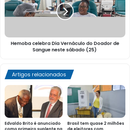
Vernáculo
do
Doador
de
Sangue
neste
Hemoba celebra Dia Vernáculo do Doador de
sábado
(25)
Sangue neste sábado (25)
Artigos relacionados
Edvaldo Brito é anunciado
Brasil tem quase 2 milhões
como primeiro suplente na
de eleitores com