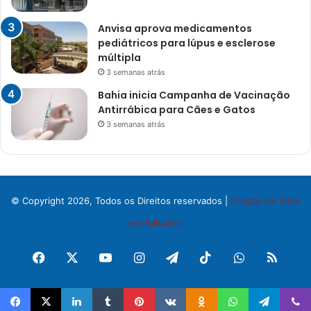
Anvisa aprova medicamentos
pediátricos para lúpus e esclerose
múltipla
3 semanas atrás
Bahia inicia Campanha de Vacinação
Antirrábica para Cães e Gatos
3 semanas atrás
© Copyright 2026, Todos os Direitos reservados |
Criação de Sites
em Salvador
Facebook
X
YouTube
Instagram
Telegram
TikTok
WhatsApp
RSS