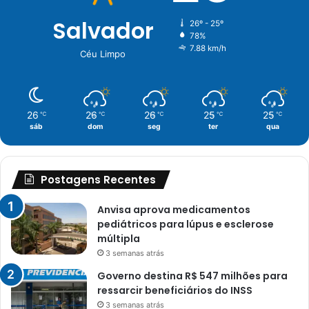
Salvador
26º - 25º
78%
7.88 km/h
Céu Limpo
26
26
26
25
25
℃
℃
℃
℃
℃
sáb
dom
seg
ter
qua
Postagens Recentes
Anvisa aprova medicamentos
pediátricos para lúpus e esclerose
múltipla
3 semanas atrás
Governo destina R$ 547 milhões para
ressarcir beneficiários do INSS
3 semanas atrás