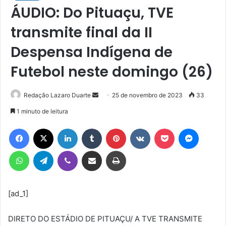
ÁUDIO: Do Pituaçu, TVE
transmite final da II
Despensa Indígena de
Futebol neste domingo (26)
Mande
Redação Lazaro Duarte
25 de novembro de 2023
33
um
1 minuto de leitura
e-
Facebook
X
Linkedin
Tumblr
Pinterest
VK
Pocket
Messen
mail
WhatsApp
Telegram
Viber
Compartilhar via e-mail
Imprimir
[ad_1]
DIRETO DO ESTÁDIO DE PITUAÇU/ A TVE TRANSMITE