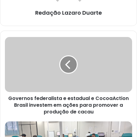
Redação Lazaro Duarte
Governos
federalista
e
estadual
e
CocoaAction
Brasil
investem
em
Governos federalista e estadual e CocoaAction
ações
para
Brasil investem em ações para promover a
promover
produção de cacau
a
produção
Hemoba
de
celebra
cacau
Dia