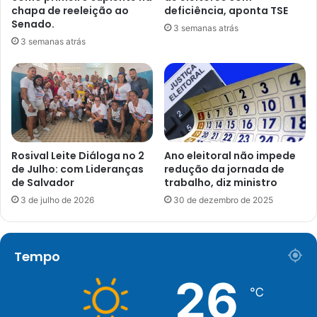
chapa de reeleição ao
deficiência, aponta TSE
Senado.
3 semanas atrás
3 semanas atrás
Rosival Leite Diáloga no 2
Ano eleitoral não impede
de Julho: com Lideranças
redução da jornada de
de Salvador
trabalho, diz ministro
3 de julho de 2026
30 de dezembro de 2025
Tempo
26
℃