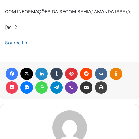
COM INFORMAÇÕES DA SECOM BAHIA/ AMANDA ISSA///
[ad_2]
Source link
Facebook
X
Linkedin
Tumblr
Pinterest
Reddit
VK
OK
Pocket
Messenger
WhatsApp
Telegram
Viber
Compartilhar via e-mail
Imprimir