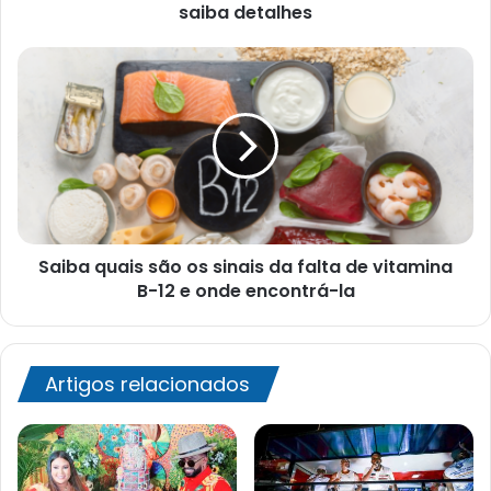
para
saiba detalhes
Jerônimo
(PT)
Saiba
,
quais
saiba
são
detalhes
os
sinais
da
falta
de
vitamina
Saiba quais são os sinais da falta de vitamina
B-
12
B-12 e onde encontrá-la
e
onde
encontrá-
la
Artigos relacionados