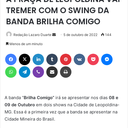
TREMER COM O SWING DA
BANDA BRILHA COMIGO
Mande
Redação Lazaro Duarte
5 de outubro de 2022
144
um
Menos de um minuto
e-
Facebook
X
Linkedin
Tumblr
Pinterest
VK
Pocket
Messen
mail
WhatsApp
Telegram
Viber
Compartilhar via e-mail
Imprimir
A banda “
Brilha Comigo”
irá se apresentar nos dias
08 e
09 de Outubro
em dois shows na Cidade de Leopoldina-
MG. Essa é a primeira vez que a banda se apresentar na
Cidade Mineira do Brasil.