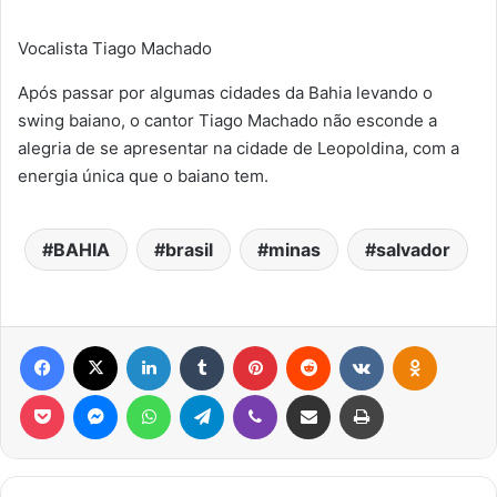
Vocalista Tiago Machado
Após passar por algumas cidades da Bahia levando o
swing baiano, o cantor Tiago Machado não esconde a
alegria de se apresentar na cidade de Leopoldina, com a
energia única que o baiano tem.
BAHIA
brasil
minas
salvador
Facebook
X
Linkedin
Tumblr
Pinterest
Reddit
VK
OK
Pocket
Messenger
WhatsApp
Telegram
Viber
Compartilhar via e-mail
Imprimir