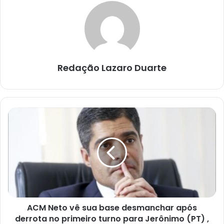
Redação Lazaro Duarte
ACM
Neto
vê
sua
base
desmanchar
após
derrota
no
ACM Neto vê sua base desmanchar após
primeiro
turno
derrota no primeiro turno para Jerônimo (PT) ,