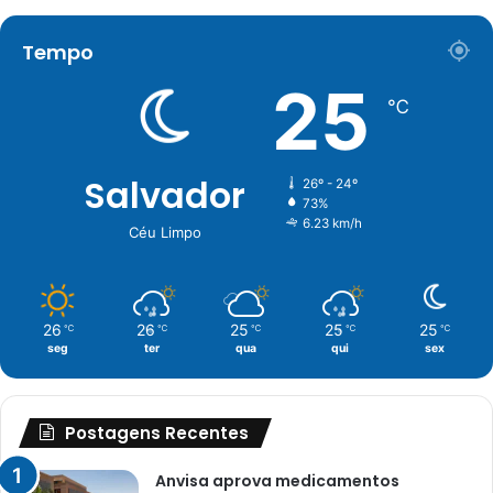
Tempo
25
℃
Salvador
26º - 24º
73%
6.23 km/h
Céu Limpo
26
26
25
25
25
℃
℃
℃
℃
℃
seg
ter
qua
qui
sex
Postagens Recentes
Anvisa aprova medicamentos