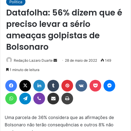
Política
Datafolha: 56% dizem que é
preciso levar a sério
ameaças golpistas de
Bolsonaro
Mande
Redação Lazaro Duarte
28 de maio de 2022
149
um
1 minuto de leitura
e-
Facebook
X
Linkedin
Tumblr
Pinterest
VK
Pocket
Messen
mail
WhatsApp
Telegram
Viber
Compartilhar via e-mail
Imprimir
Uma parcela de 36% considera que as afirmações de
Bolsonaro não terão consequências e outros 8% não