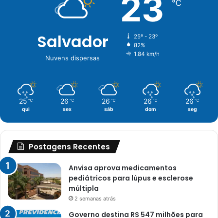
23
℃
Salvador
25º - 23º
82%
1.84 km/h
Nuvens dispersas
25
26
26
26
26
℃
℃
℃
℃
℃
qui
sex
sáb
dom
seg
Postagens Recentes
Anvisa aprova medicamentos
pediátricos para lúpus e esclerose
múltipla
2 semanas atrás
Governo destina R$ 547 milhões para