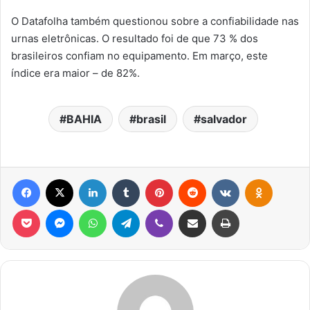
O Datafolha também questionou sobre a confiabilidade nas
urnas eletrônicas. O resultado foi de que 73 % dos
brasileiros confiam no equipamento. Em março, este
índice era maior – de 82%.
BAHIA
brasil
salvador
Facebook
X
Linkedin
Tumblr
Pinterest
Reddit
VK
OK
Pocket
Messenger
WhatsApp
Telegram
Viber
Compartilhar via e-mail
Imprimir