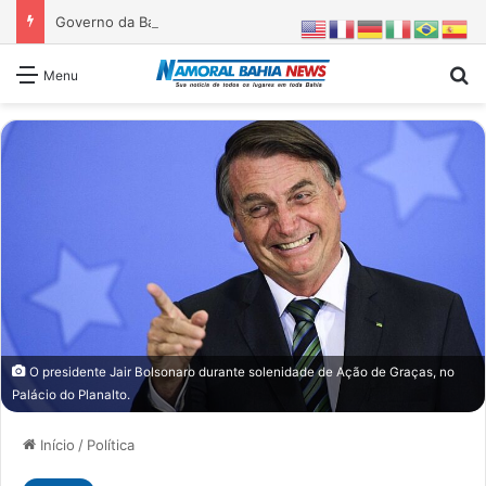
Governo da Bahia entrega 1ª etapa da requalificação do Parque Metropolitano de Pituaçu
Pr
Menu
O presidente Jair Bolsonaro durante solenidade de Ação de Graças, no
Palácio do Planalto.
Início
/
Política