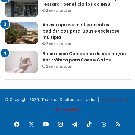
ressarcir beneficiários do INSS
2 semanas atrás
Anvisa aprova medicamentos
pediátricos para lúpus e esclerose
múltipla
2 semanas atrás
Bahia inicia Campanha de Vacinação
Antirrábica para Cães e Gatos
2 semanas atrás
© Copyright 2026, Todos os Direitos reservados |
Criação de Sites
em Salvador
Facebook
X
YouTube
Instagram
Telegram
TikTok
WhatsApp
RSS