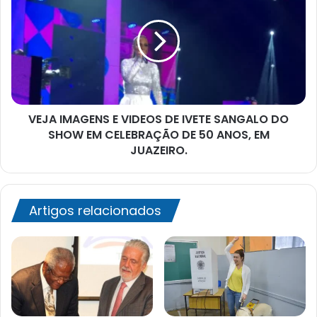
E
VIDEOS
DE
IVETE
SANGALO
DO
SHOW
VEJA IMAGENS E VIDEOS DE IVETE SANGALO DO
EM
CELEBRAÇÃO
SHOW EM CELEBRAÇÃO DE 50 ANOS, EM
DE
JUAZEIRO.
50
ANOS,
EM
JUAZEIRO.
Artigos relacionados