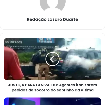
Redação Lazaro Duarte
JUSTIÇA
PARA
GENIVALDO:
Agentes
ironizaram
pedidos
de
socorro
do
JUSTIÇA PARA GENIVALDO: Agentes ironizaram
sobrinho
da
pedidos de socorro do sobrinho da vítima
vítima
VEJA
IMAGENS